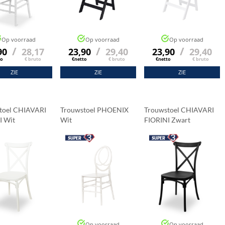
Op voorraad
Op voorraad
Op voorraad
/
/
/
90
28,17
23,90
29,40
23,90
29,40
to
€ bruto
€netto
€ bruto
€netto
€ bruto
ZIE
ZIE
ZIE
toel CHIAVARI
Trouwstoel PHOENIX
Trouwstoel CHIAVARI
I Wit
Wit
FIORINI Zwart
Op voorraad
Op voorraad