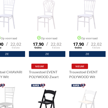
Op voorraad
Op voorraad
Op voorraad
/
/
/
90
22,02
17,90
22,02
17,90
22,02
to
€ bruto
€netto
€ bruto
€netto
€ bruto
ZIE
ZIE
ZIE
NIEUW!
NIEUW!
toel CHIAVARI
Trouwstoel EVENT
Trouwstoel EVENT
Y Wit
POLYWOOD Zwart
POLYWOOD Wit