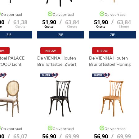
Op voorraad
Op voorraad
Op voorraad
/
/
/
90
61,38
51,90
63,84
51,90
63,84
to
€ bruto
€netto
€ bruto
€netto
€ bruto
ZIE
ZIE
ZIE
UW!
NIEUW!
NIEUW!
toel PALACE
De VIENNA Houten
De VIENNA Houten
OOD Licht
Bruiloftsstoel Zwart
Bruiloftsstoel Honing
k
Naturel
Op voorraad
Op voorraad
Op voorraad
/
/
/
90
65,07
56,90
69,99
56,90
69,99