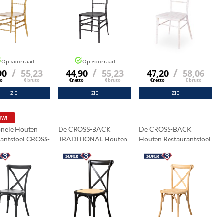
Op voorraad
Op voorraad
/
/
/
90
55,23
44,90
55,23
47,20
58,06
to
€ bruto
€netto
€ bruto
€netto
€ bruto
ZIE
ZIE
ZIE
UW!
onele Houten
De CROSS-BACK
De CROSS-BACK
rantstoel CROSS-
TRADITIONAL Houten
Houten Restaurantstoel
WOOD Zwart
Restaurantstoel Donker
Natuur