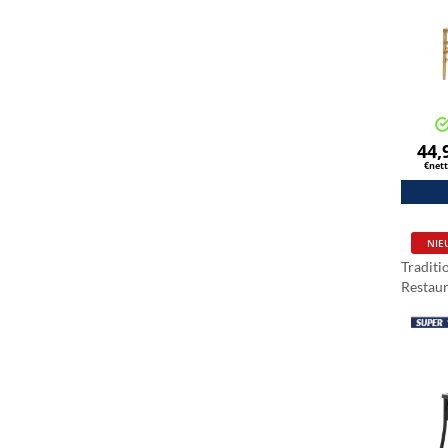
44,
€net
NIE
Traditi
Restau
BACK 