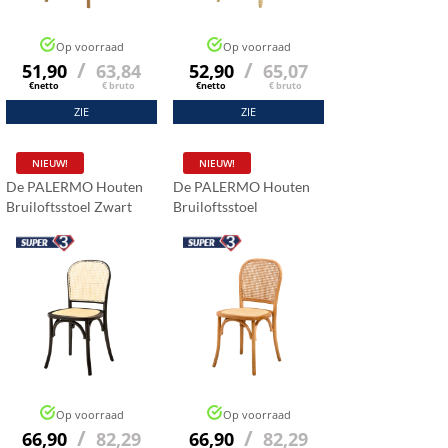
Op voorraad
Op voorraad
/
/
51,90
63,84
52,90
65,07
€netto
€ bruto
€netto
€ bruto
ZIE
ZIE
NIEUW!
NIEUW!
De PALERMO Houten
De PALERMO Houten
Bruiloftsstoel Zwart
Bruiloftsstoel
Natuurhoning
Op voorraad
Op voorraad
/
/
66,90
82,29
66,90
82,29