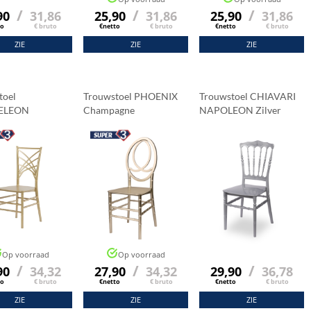
/
/
/
90
31,86
25,90
31,86
25,90
31,86
to
€ bruto
€netto
€ bruto
€netto
€ bruto
ZIE
ZIE
ZIE
toel
Trouwstoel PHOENIX
Trouwstoel CHIAVARI
ELEON
Champagne
NAPOLEON Zilver
agne
Op voorraad
Op voorraad
/
/
/
90
34,32
27,90
34,32
29,90
36,78
to
€ bruto
€netto
€ bruto
€netto
€ bruto
ZIE
ZIE
ZIE