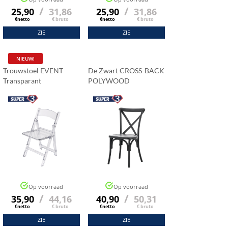
/
/
25,90
31,86
25,90
31,86
€netto
€ bruto
€netto
€ bruto
ZIE
ZIE
NIEUW!
Trouwstoel EVENT
De Zwart CROSS-BACK
Transparant
POLYWOOD
Trouwstoel Van
Polypropyleen
Op voorraad
Op voorraad
/
/
35,90
44,16
40,90
50,31
€netto
€ bruto
€netto
€ bruto
ZIE
ZIE