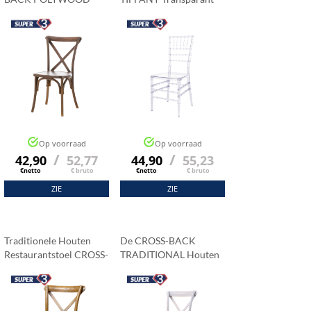
Noten
Op voorraad
Op voorraad
/
/
42,90
52,77
44,90
55,23
€netto
€ bruto
€netto
€ bruto
ZIE
ZIE
Traditionele Houten
De CROSS-BACK
Restaurantstoel CROSS-
TRADITIONAL Houten
BACK Donker Rustiek
Restaurantstoel
Verouderd Wit