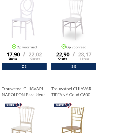
Op voorraad
Op voorraad
/
/
17,90
22,02
22,90
28,17
€netto
€ bruto
€netto
€ bruto
ZIE
ZIE
Trouwstoel CHIAVARI
Trouwstoel CHIAVARI
NAPOLEON Parelkleur
TIFFANY Goud C600