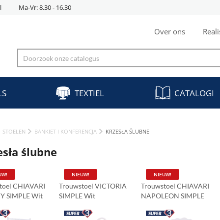
l
Ma-Vr: 8.30 - 16.30
Over ons
Reali
LS
TEXTIEL
CATALOGI
STOELEN
BANKIET I KONFERENCJA
KRZESŁA ŚLUBNE
esła ślubne
UW!
NIEUW!
NIEUW!
toel CHIAVARI
Trouwstoel VICTORIA
Trouwstoel CHIAVARI
Y SIMPLE Wit
SIMPLE Wit
NAPOLEON SIMPLE
Wit