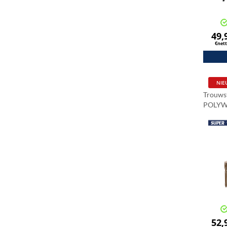
49,
€net
NIE
Trouws
POLYW
Rustie
52,