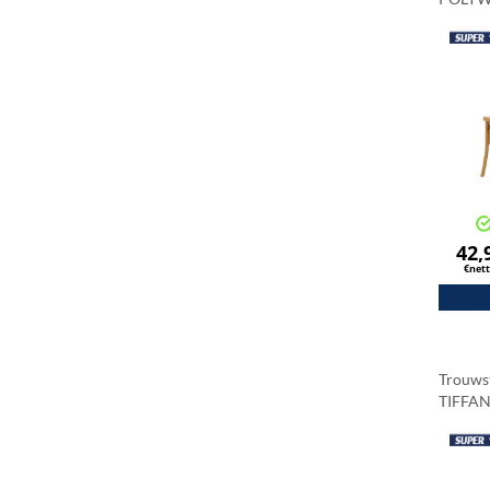
Natuur
42,
€net
Trouws
TIFFAN
Amber