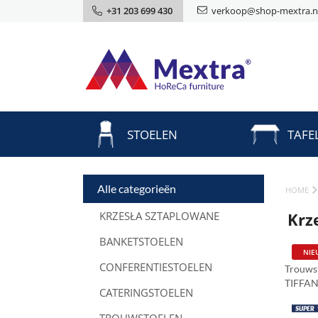
+31 203 699 430
verkoop@shop-mextra.n
STOELEN
TAFE
Alle categorieën
HOME
KRZESŁA SZTAPLOWANE
Krz
BANKETSTOELEN
NIE
CONFERENTIESTOELEN
Trouws
TIFFAN
CATERINGSTOELEN