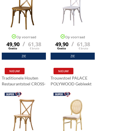
Op voorraad
Op voorraad
/
/
49,90
61,38
49,90
61,38
€netto
€ bruto
€netto
€ bruto
ZIE
ZIE
NIEUW!
NIEUW!
Traditionele Houten
Trouwstoel PALACE
Restaurantstoel CROSS-
POLYWOOD Gebleekt
BACK WOOD Licht
Rustiek