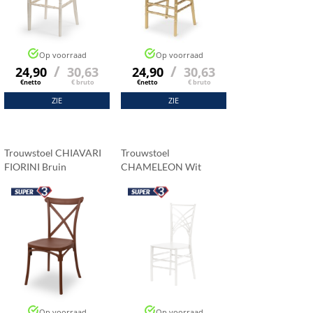
Op voorraad
Op voorraad
/
/
24,90
30,63
24,90
30,63
€netto
€ bruto
€netto
€ bruto
ZIE
ZIE
Trouwstoel CHIAVARI
Trouwstoel
FIORINI Bruin
CHAMELEON Wit
Op voorraad
Op voorraad