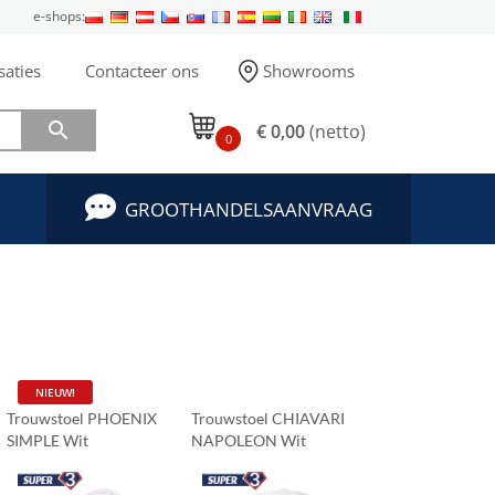
e-shops:
saties
Contacteer ons
Showrooms

€ 0,00
(netto)
0
GROOTHANDELSAANVRAAG
NIEUW!
Trouwstoel PHOENIX
Trouwstoel CHIAVARI
SIMPLE Wit
NAPOLEON Wit