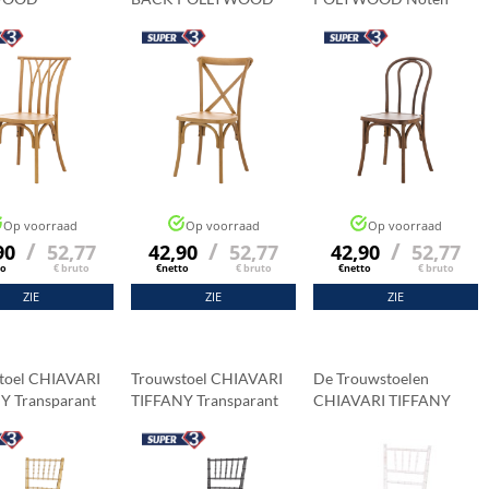
lijke
Natuurlijk
Op voorraad
Op voorraad
Op voorraad
/
/
/
90
52,77
42,90
52,77
42,90
52,77
to
€ bruto
€netto
€ bruto
€netto
€ bruto
ZIE
ZIE
ZIE
toel CHIAVARI
Trouwstoel CHIAVARI
De Trouwstoelen
Y Transparant
TIFFANY Transparant
CHIAVARI TIFFANY
Getint
WOOD Lime-Wash