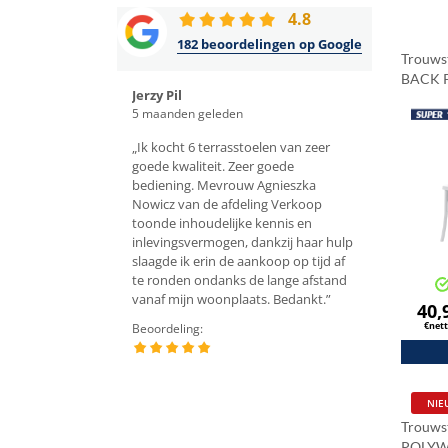
4.8
182 beoordelingen op Google
Trouws
BACK
Jerzy Pil
Olivier Dupon
Wit
en
5 maanden geleden
4 maanden gel
n stoelen besteld via
„Ik kocht 6 terrasstoelen van zeer
„Wij hebben en
ing - de heer Bartosz,
goede kwaliteit. Zeer goede
dertigtal Herm
ce en snelle levering,
bediening. Mevrouw Agnieszka
aangeschaft, di
ls van zeer goede
Nowicz van de afdeling Verkoop
perfecte staat 
d aan.”
toonde inhoudelijke kennis en
15 ronde tafels
inlevingsvermogen, dankzij haar hulp
voor onze ontv
slaagde ik erin de aankoop op tijd af
zeer tevreden o
te ronden ondanks de lange afstand
het beslag, wat 
vanaf mijn woonplaats. Bedankt.”
tafels die we m
40,
maand opvouw
€net
Beoordeling:
installeren.”
Beoordeling:
NIE
Trouws
POLY