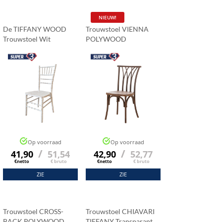
NIEUW!
De TIFFANY WOOD
Trouwstoel VIENNA
Trouwstoel Wit
POLYWOOD
ńska
Nootachtig
eden
voor klaptafels werd
ond. Het meubilair is
 perfect in ons café.”
Op voorraad
Op voorraad
/
/
41,90
51,54
42,90
52,77
€netto
€ bruto
€netto
€ bruto
ZIE
ZIE
Trouwstoel CROSS-
Trouwstoel CHIAVARI
BACK POLYWOOD
TIFFANY Transparant