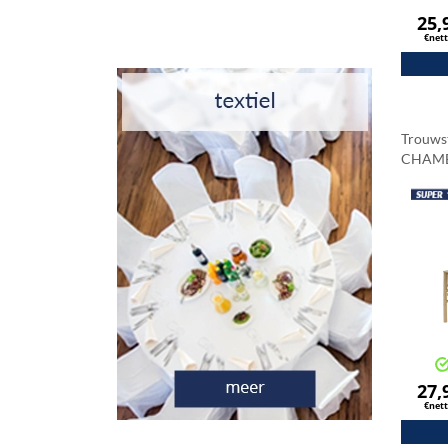
25,
€net
Trouws
CHAM
Champ
27,
€net