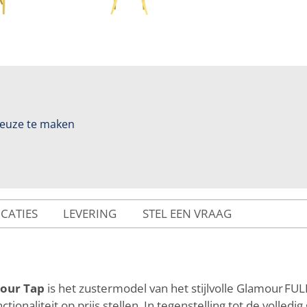
 keuze te maken
ICATIES
LEVERING
STEL EEN VRAAG
mour Tap
is het zustermodel van het stijlvolle Glamour FU
ctionaliteit op prijs stellen. In tegenstelling tot de volled