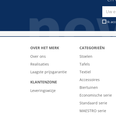
Ik ac
OVER HET MERK
CATEGORIEËN
Over ons
Stoelen
Realisaties
Tafels
Laagste prijsgarantie
Textiel
Accessoires
KLANTENZONE
Biertuinen
Leveringswizje
Economische serie
Standaard serie
MAESTRO serie