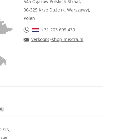
54a Ogarów Polskich Straat,
96-325 Krze Duże (k. Warszawy),
Polen
+31 203 699 430
verkoop@shop-mextra.nl
0 PLN,
ister