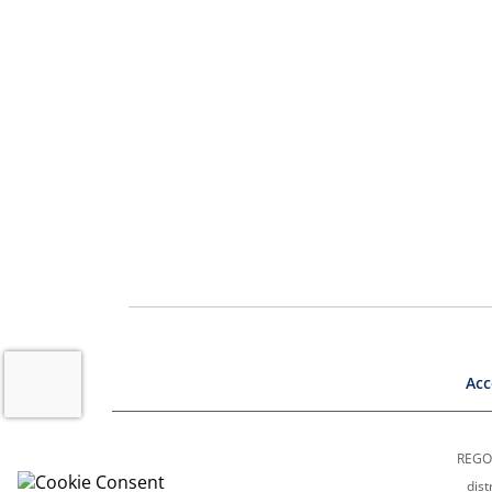
Acc
REGON
dist