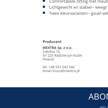
Comfortabele zitting met meube
Lichtgewicht en stabiel – weegt
Twee kleurvarianten – goud–wi
Producent
MEXTRA Sp. z o.o.
Szkolna 15
47-225 Kędzierzyn-Koźle
Poland
tel. +48 531 542 542
email
biuro@mextra.pl
ABO
en 