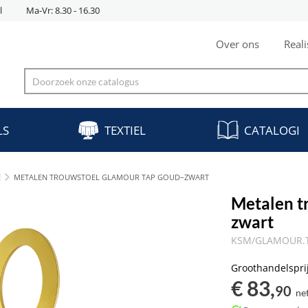
l
Ma-Vr: 8.30 - 16.30
Over ons
Reali
LS
TEXTIEL
CATALOGI
E
METALEN TROUWSTOEL GLAMOUR TAP GOUD–ZWART
Metalen t
zwart
KSM/GLAMOUR.T
Groothandelspri
€ 83,
90
ne