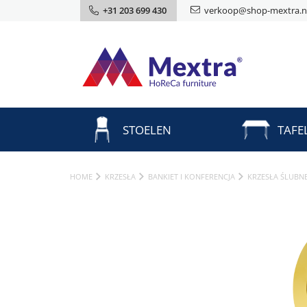
+31 203 699 430
verkoop@shop-mextra.n
STOELEN
TAFE
HOME
KRZESŁA
BANKIET I KONFERENCJA
KRZESŁA ŚLUBN