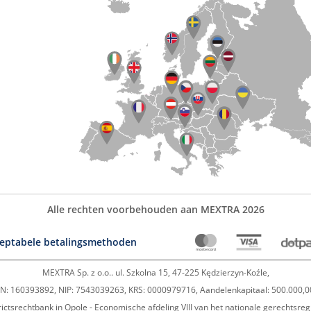
Alle rechten voorbehouden aan MEXTRA 2026
eptabele betalingsmethoden
MEXTRA Sp. z o.o.. ul. Szkolna 15, 47-225 Kędzierzyn-Koźle,
: 160393892, NIP: 7543039263, KRS: 0000979716, Aandelenkapitaal: 500.000,0
rictsrechtbank in Opole - Economische afdeling VIII van het nationale gerechtsreg