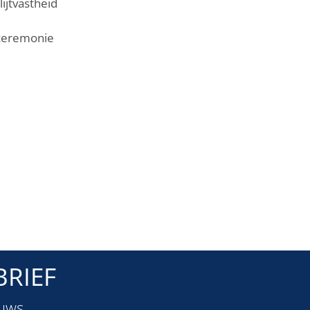
ijtvastheid
 ceremonie
RIEF
euws