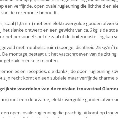
ap een verfijnde, open ovale rugleuning die lichtheid en e
er van de ceremonie behoudt.
vrij staal (1,0 mm) met een elektrovergulde gouden afwerki
 het slanke ontwerp en een gewicht van ca. 6 kg is de sto
or het personeel snel de zaal of de buitenopstelling kan 
ng gevuld met meubelschuim (sponge, dichtheid 25 kg/m³)
li). De montage bestaat uit het vastschroeven van de zitti
r gebruik in enkele minuten.
remonies en recepties, die dankzij de open rugleuning zowel
t zijn recht komt en een subtiele maar verfijnde charme 
grijkste voordelen van de metalen trouwstoel Glamo
,0 mm) met een duurzame, elektrovergulde gouden afwerkin
 een open, ovale rugleuning die prachtig uitkomt op trouw