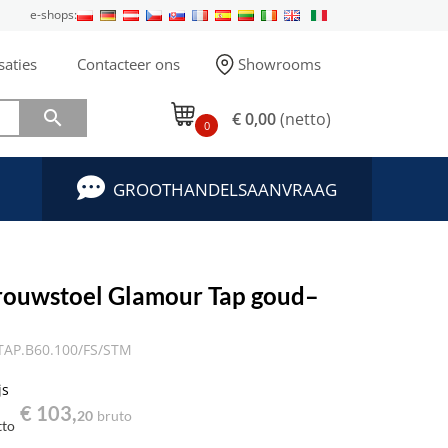
e-shops:
saties
Contacteer ons
Showrooms

€ 0,00
(netto)
0
GROOTHANDELSAANVRAAG
rouwstoel Glamour Tap goud–
AP.B60.100/FS/STM
js
€ 103,
20
bruto
tto