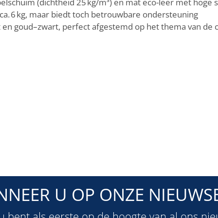
lschuim (dichtheid 25 kg/m³) en mat eco-leer met hoge sl
 ca. 6 kg, maar biedt toch betrouwbare ondersteuning
t en goud–zwart, perfect afgestemd op het thema van de
NNEER U OP ONZE NIEUWSB
u bent als eerste op de hoogte van al ons ni