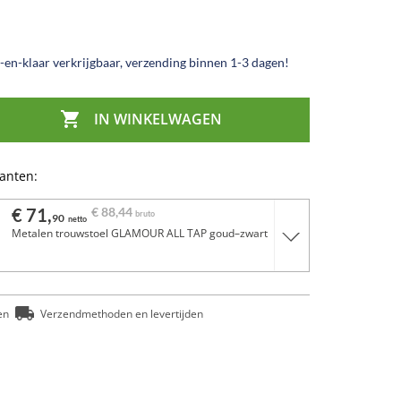
en-klaar verkrijgbaar, verzending binnen 1-3 dagen!

IN WINKELWAGEN
ianten:
€ 71,
€ 88,
44
bruto
90
netto
Metalen trouwstoel GLAMOUR ALL TAP goud–zwart
en
Verzendmethoden en levertijden