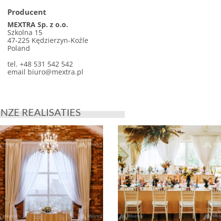
Producent
MEXTRA Sp. z o.o.
Szkolna 15
47-225 Kędzierzyn-Koźle
Poland
tel. +48 531 542 542
email
biuro@mextra.pl
NZE REALISATIES