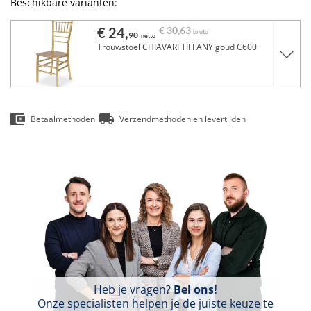
Beschikbare varianten:
€ 24,
€ 30,
63
bruto
90
netto
Trouwstoel CHIAVARI TIFFANY goud C600
Betaalmethoden
Verzendmethoden en levertijden
Heb je vragen?
Bel ons!
Onze specialisten helpen je de juiste keuze te