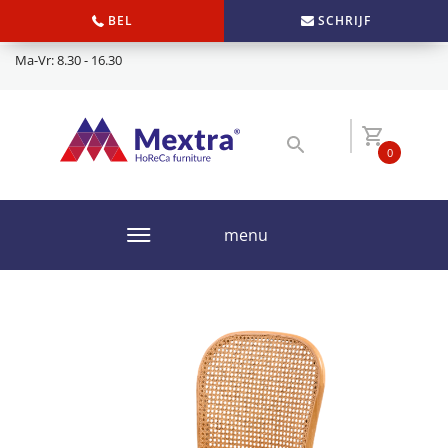
BEL
SCHRIJF
Ma-Vr: 8.30 - 16.30
0
menu