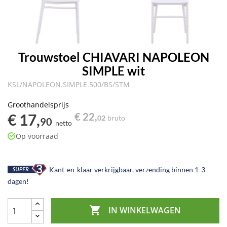
Trouwstoel CHIAVARI NAPOLEON
SIMPLE wit
KSL/NAPOLEON.SIMPLE.500/BS/STM
Groothandelsprijs
€ 17,
€ 22,
02
bruto
90
netto
Op voorraad
Kant-en-klaar verkrijgbaar, verzending binnen 1-3
dagen!

IN WINKELWAGEN