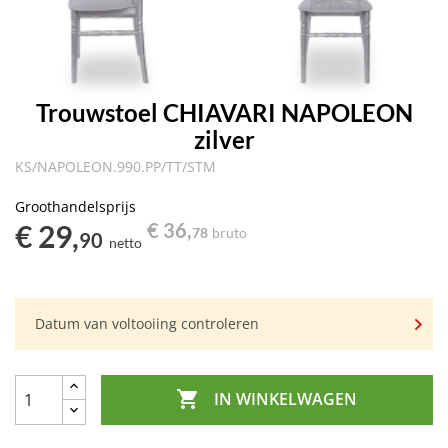
Trouwstoel CHIAVARI NAPOLEON
zilver
KS/NAPOLEON.990.PP/TT/STM
Groothandelsprijs
€ 29,
€ 36,
78
bruto
90
netto
Datum van voltooiing controleren

IN WINKELWAGEN