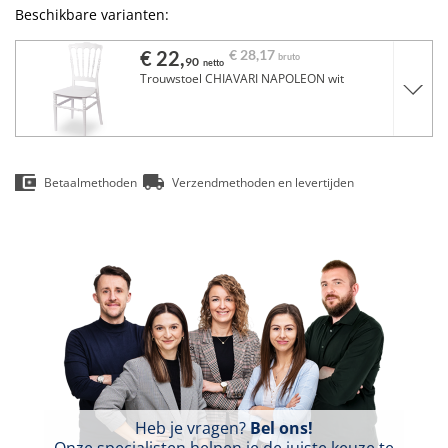
Beschikbare varianten:
€ 22,
€ 28,
17
bruto
90
netto
Trouwstoel CHIAVARI NAPOLEON wit
Betaalmethoden
Verzendmethoden en levertijden
Heb je vragen?
Bel ons!