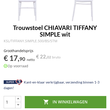
Trouwstoel CHIAVARI TIFFANY
SIMPLE wit
KSL/TIFFANY.SIMPLE.500/BS/STM
Groothandelsprijs
€ 17,
€ 22,
02
bruto
90
netto
Op voorraad
Kant-en-klaar verkrijgbaar, verzending binnen 1-3
dagen!

IN WINKELWAGEN