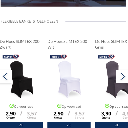
FLEXIBELE BANKETSTOELHOEZEN
De Hoes SLIMTEX 200
De Hoes SLIMTEX 200
De Hoes SLIMTEX
Zwart
Wit
Grijs
Op voorraad
Op voorraad
Op voorraa
/
/
/
2,90
3,57
2,90
3,57
3,90
4,
€netto
€ bruto
€netto
€ bruto
€netto
€ br
ZIE
ZIE
ZIE