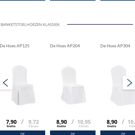
BANKETSTOELHOEZEN KLASSIEK
De Hoes AP125
De Hoes AP204
De Hoes AP304
/
/
/
7,90
9,72
8,90
10,95
8,90
10
€netto
€ bruto
€netto
€ bruto
€netto
€ br
ZIE
ZIE
ZIE