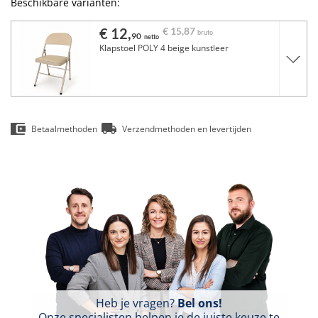
Beschikbare varianten:
€ 12,
€ 15,
87
bruto
90
netto
Klapstoel POLY 4 beige kunstleer
Betaalmethoden
Verzendmethoden en levertijden
Heb je vragen?
Bel ons!
Onze specialisten helpen je de juiste keuze te