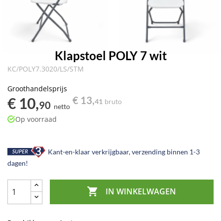
Klapstoel POLY 7 wit
KC/POLY7.3020/LS/STM
Groothandelsprijs
€ 10,
€ 13,
41
bruto
90
netto
Op voorraad
Kant-en-klaar verkrijgbaar, verzending binnen 1-3
dagen!

IN WINKELWAGEN