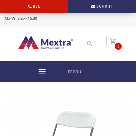
BEL
SCHRIJF
Ma-Vr: 8.30 - 16.30
0
menu