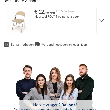
Beschikbare varianten:
€ 12,
€ 15,
87
bruto
90
netto
Klapstoel POLY 4 beige kunstleer
Betaalmethoden
Verzendmethoden en levertijden
Heb je vragen?
Bel ons!
Onze specialisten helpen je de juiste keuze te