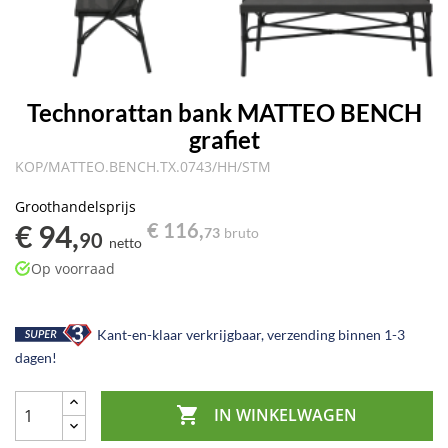
Technorattan bank MATTEO BENCH
grafiet
KOP/MATTEO.BENCH.TX.0743/HH/STM
Groothandelsprijs
€ 94,
€ 116,
73
bruto
90
netto
Op voorraad
Kant-en-klaar verkrijgbaar, verzending binnen 1-3
dagen!

IN WINKELWAGEN