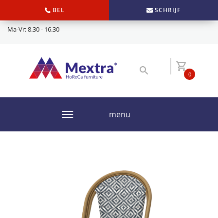
BEL
SCHRIJF
Ma-Vr: 8.30 - 16.30
0
menu