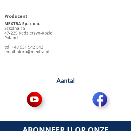
Producent
MEXTRA Sp. z o.o.
Szkolna 15
47-225 Kędzierzyn-Koźle
Poland
tel. +48 531 542 542
email
biuro@mextra.pl
Aantal
ABONNEER U OP ONZE