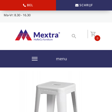
BEL
SCHRIJF
Ma-Vr: 8.30 - 16.30
0
menu