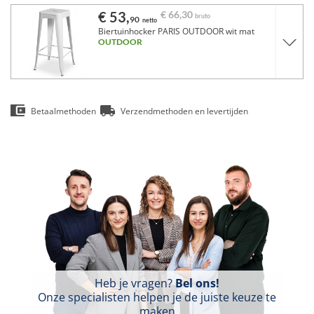
€ 53,
€ 66,
30
bruto
90
netto
Biertuinhocker PARIS OUTDOOR wit mat
OUTDOOR
Betaalmethoden
Verzendmethoden en levertijden
Heb je vragen?
Bel ons!
Onze specialisten helpen je de juiste keuze te
maken