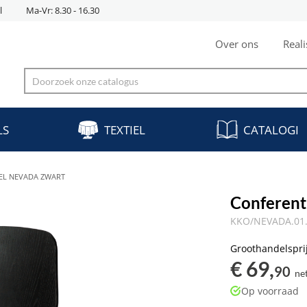
l
Ma-Vr: 8.30 - 16.30
Over ons
Reali
LS
TEXTIEL
CATALOGI
EL NEVADA ZWART
Conferent
KKO/NEVADA.01
Groothandelspri
€ 69,
90
ne
Op voorraad