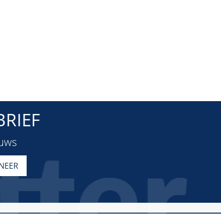
RIEF
euws