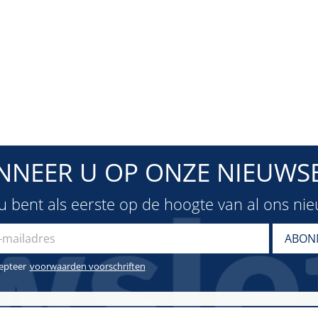
NNEER U OP ONZE NIEUWSB
u bent als eerste op de hoogte van al ons ni
cepteer
voorwaarden voorschriften