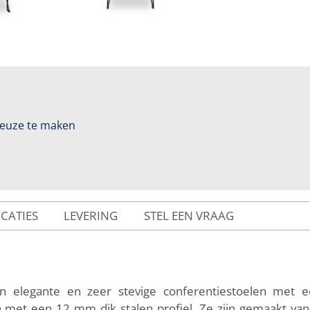
 keuze te maken
ICATIES
LEVERING
STEL EEN VRAAG
jn elegante en zeer stevige conferentiestoelen met 
 met een 12 mm dik stalen profiel. Ze zijn gemaakt van