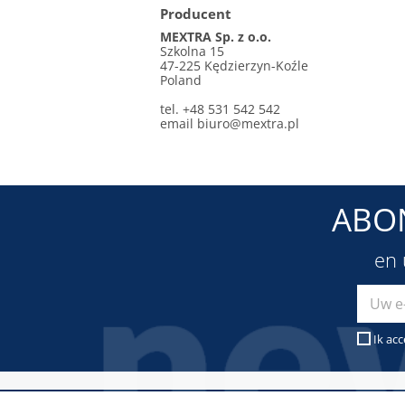
Producent
MEXTRA Sp. z o.o.
Szkolna 15
47-225 Kędzierzyn-Koźle
Poland
tel. +48 531 542 542
email
biuro@mextra.pl
ABO
en 
Ik ac