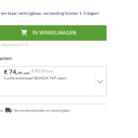
en-klaar verkrijgbaar, verzending binnen 1-3 dagen!

IN WINKELWAGEN
het product is 10.
ianten:
€ 74,
€ 92,
13
bruto
90
netto
Conferentiestoel NEVADA TAP zwart
en
Verzendmethoden en levertijden