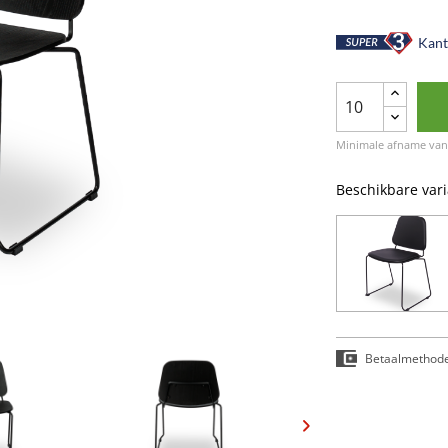
Kant-
Minimale afname van 
Beschikbare var
Betaalmethod