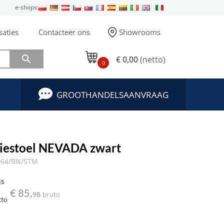
e-shops:
saties
Contacteer ons
Showrooms

€ 0,00
(netto)
0
GROOTHANDELSAANVRAAG
iestoel NEVADA zwart
.64/BN/STM
js
€ 85,
98
bruto
tto