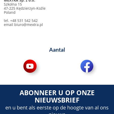
MEXTRA Sp. z o.o.
Szkolna 15
47-225 Kędzierzyn-Koźle
Poland
tel. +48 531 542 542
email
biuro@mextra.pl
Aantal
ABONNEER U OP ONZE
NIEUWSBRIEF
en u bent als eerste op de hoogte van al ons