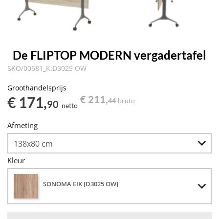
De FLIPTOP MODERN vergadertafel
SKO/00681_K:D3025 OW
Groothandelsprijs
€ 171,
€ 211,
44
bruto
90
netto
Afmeting
Kleur
SONOMA EIK [D3025 OW]