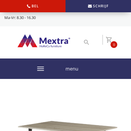
BEL
SCHRIJF
Ma-Vr: 8.30 - 16.30
0
menu