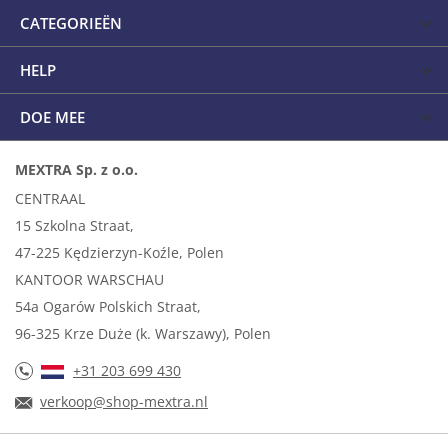
CATEGORIEËN
HELP
DOE MEE
MEXTRA Sp. z o.o.
CENTRAAL
15 Szkolna Straat,
47-225 Kędzierzyn-Koźle, Polen
KANTOOR WARSCHAU
54a Ogarów Polskich Straat,
96-325 Krze Duże (k. Warszawy), Polen
+31 203 699 430
verkoop@shop-mextra.nl