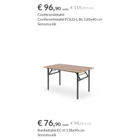
€ 96,
€ 119,
90
19
bruto
netto
Conferentietafel
Conferentietafel FOLD-L BL 120x40 cm
Sonoma eik
€ 76,
€ 94,
90
59
bruto
netto
Bankettafel EC-H 138x90 cm
Sonoma eik