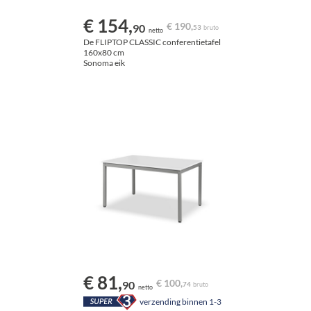
€ 154,
€ 190,
90
53
bruto
netto
De FLIPTOP CLASSIC conferentietafel
160x80 cm
Sonoma eik
€ 81,
€ 100,
90
74
bruto
netto
verzending binnen 1-3