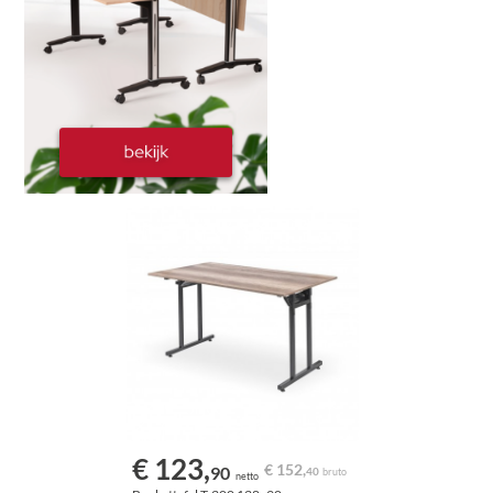
€ 123,
€ 152,
90
40
bruto
netto