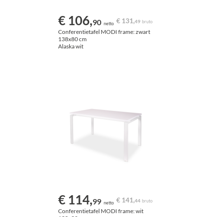
€ 106,
€ 131,
90
49
bruto
netto
Conferentietafel MODI frame: zwart
138x80 cm
Alaska wit
€ 114,
€ 141,
99
44
bruto
netto
Conferentietafel MODI frame: wit