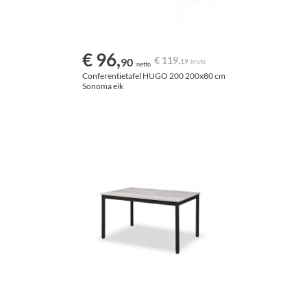
€ 96,
€ 119,
90
19
bruto
netto
Conferentietafel HUGO 200 200x80 cm
Sonoma eik