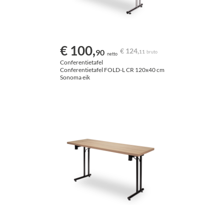
€ 100,
€ 124,
90
11
bruto
netto
Conferentietafel
Conferentietafel FOLD-L CR 120x40 cm
Sonoma eik