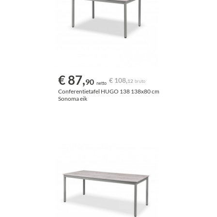
€ 87,
€ 108,
90
12
bruto
netto
Conferentietafel HUGO 138 138x80 cm
Sonoma eik