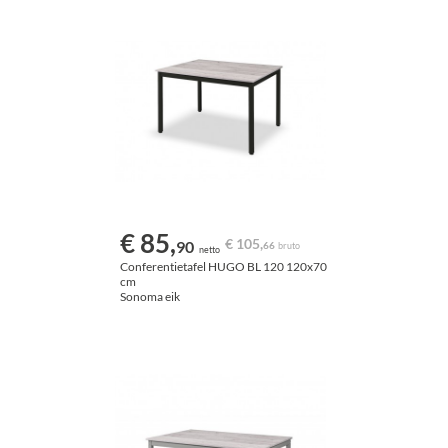
€ 85,
€ 105,
90
66
bruto
netto
Conferentietafel HUGO BL 120 120x70
cm
Sonoma eik