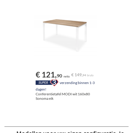
€ 121,
€ 149,
90
94
bruto
netto
vergadertafels
verzending binnen 1-3
Vouwen
dagen!
Conferentietafel MODI wit 160x80
Sonoma eik
Praktisch in opbergen
Solide constructie
E1 hygiënecertificaat