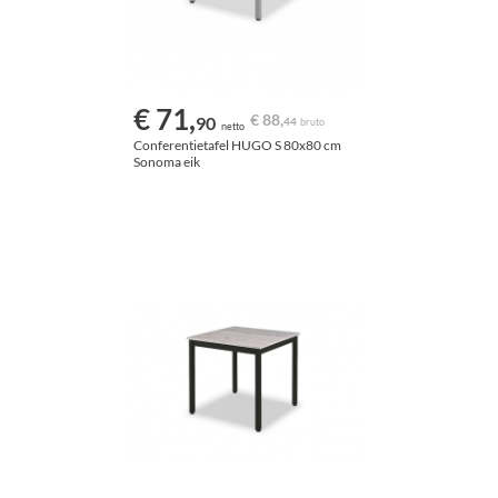
€ 71,
€ 88,
90
44
bruto
netto
Conferentietafel HUGO S 80x80 cm
Sonoma eik