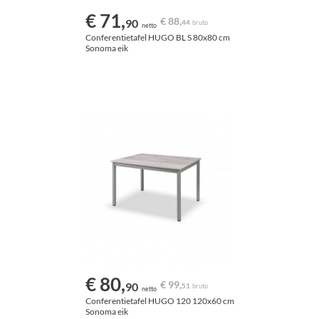
€ 71,
€ 88,
90
44
bruto
netto
Conferentietafel HUGO BL S 80x80 cm
Sonoma eik
€ 80,
€ 99,
90
51
bruto
netto
Conferentietafel HUGO 120 120x60 cm
Sonoma eik