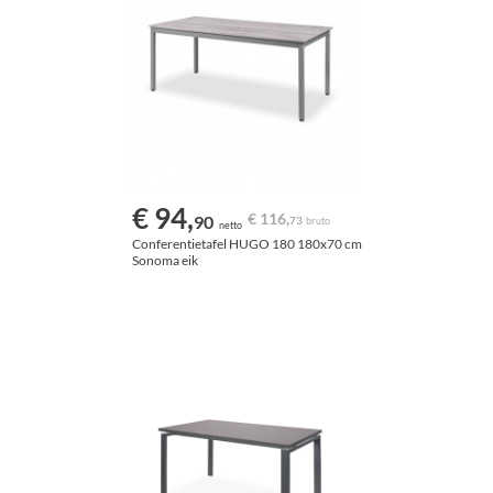
€ 94,
€ 116,
90
73
bruto
netto
Conferentietafel HUGO 180 180x70 cm
Sonoma eik