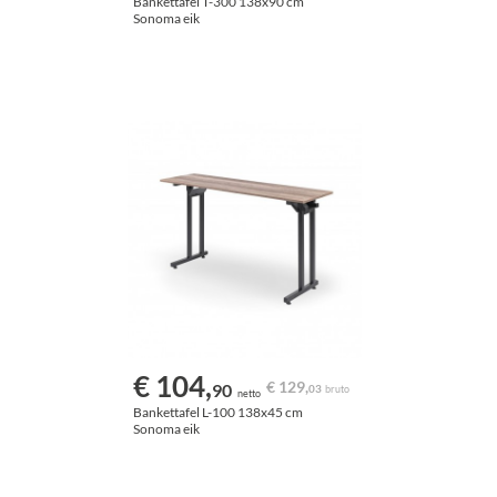
Bankettafel T-300 138x90 cm
Sonoma eik
€ 104,
€ 129,
90
03
bruto
netto
Bankettafel L-100 138x45 cm
Sonoma eik