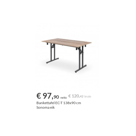
€ 97,
€ 120,
90
42
bruto
netto
Bankettafel EC-T 138x90 cm
Sonoma eik