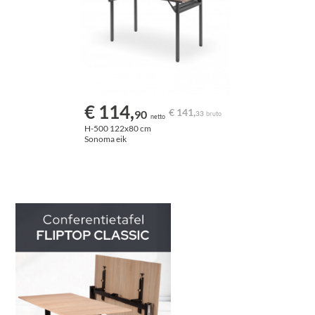
€ 114,
€ 141,
90
33
bruto
netto
H-500 122x80 cm
Sonoma eik