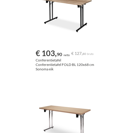
€ 103,
€ 127,
90
80
bruto
netto
Conferentietafel
Conferentietafel FOLD BL 120x68 cm
Sonoma eik