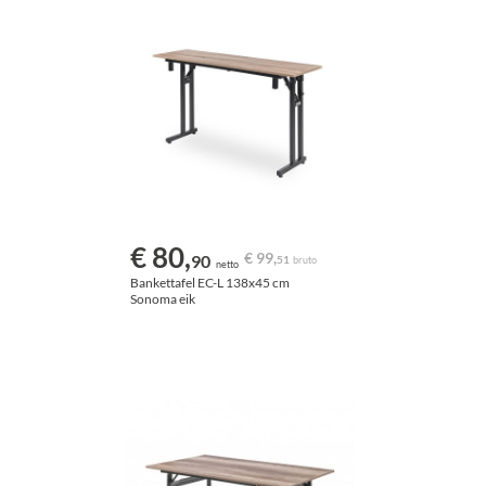
€ 80,
€ 99,
90
51
bruto
netto
Bankettafel EC-L 138x45 cm
Sonoma eik