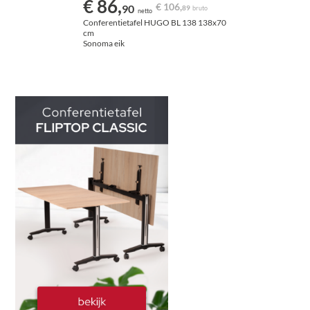
€ 86,
€ 106,
90
89
bruto
netto
Conferentietafel HUGO BL 138 138x70
cm
Sonoma eik