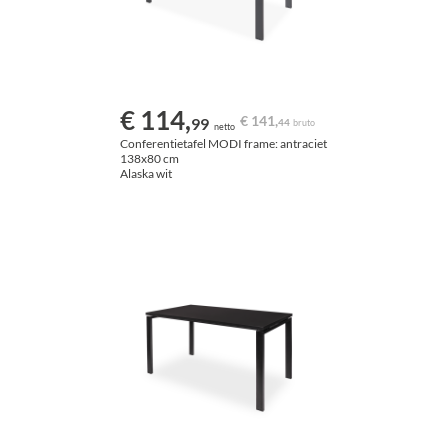
€ 114,
€ 141,
99
44
bruto
netto
Conferentietafel MODI frame: antraciet
138x80 cm
Alaska wit