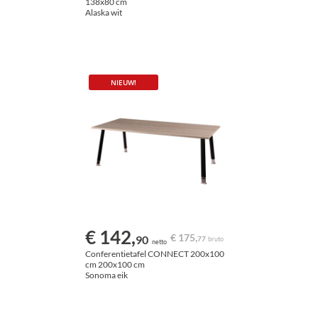
138x80 cm
Alaska wit
NIEUW!
€ 142,
€ 175,
90
77
bruto
netto
Conferentietafel CONNECT 200x100
cm 200x100 cm
Sonoma eik