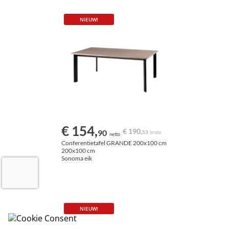
NIEUW!
€ 154,
€ 190,
90
53
bruto
netto
Conferentietafel GRANDE 200x100 cm
200x100 cm
Sonoma eik
NIEUW!