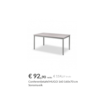
€ 92,
€ 114,
90
27
bruto
netto
Conferentietafel HUGO 160 160x70 cm
Sonoma eik