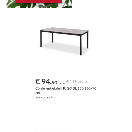
€ 94,
€ 116,
90
73
bruto
netto
Conferentietafel HUGO BL 180 180x70
cm
Sonoma eik