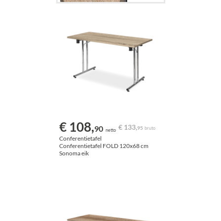
€ 108,
€ 133,
90
95
bruto
netto
Conferentietafel
Conferentietafel FOLD 120x68 cm
Sonoma eik