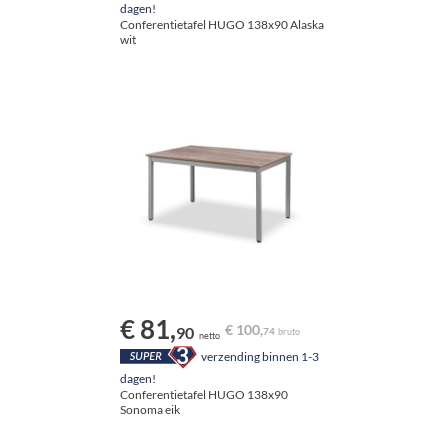
dagen!
Conferentietafel HUGO 138x90 Alaska
wit
€ 81,
€ 100,
90
74
bruto
netto
verzending binnen 1-3
dagen!
Conferentietafel HUGO 138x90
Sonoma eik