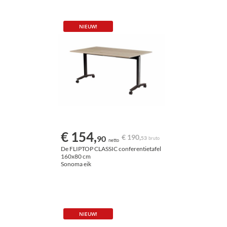
NIEUW!
€ 154,
€ 190,
90
53
bruto
netto
De FLIPTOP CLASSIC conferentietafel
160x80 cm
Sonoma eik
NIEUW!