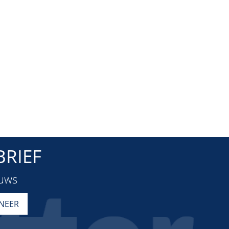
RIEF
euws