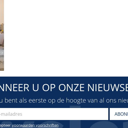
NNEER U OP ONZE NIEUWSB
u bent als eerste op de hoogte van al ons ni
cepteer
voorwaarden voorschriften