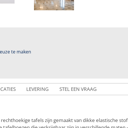
 keuze te maken
ICATIES
LEVERING
STEL EEN VRAAG
rechthoekige tafels zijn gemaakt van dikke elastische sto
tafelhoezen die verkrijgbaar zijn in verschillende maten -