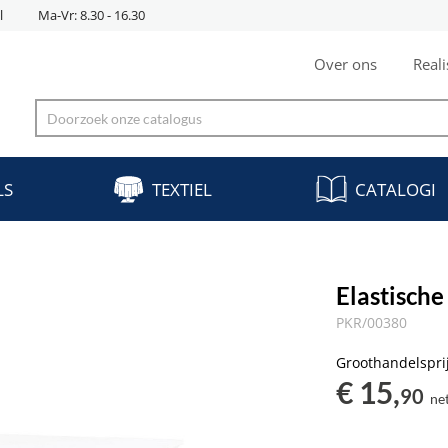
l
Ma-Vr: 8.30 - 16.30
Over ons
Reali
LS
TEXTIEL
CATALOGI
Elastisch
PKR/00380
Groothandelspri
€ 15,
90
ne