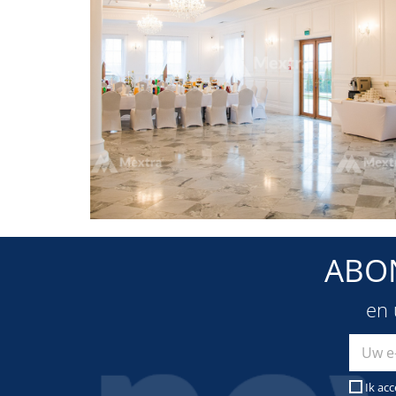
ABO
en 
Ik ac