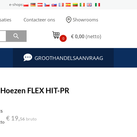
e-shops:
saties
Contacteer ons
Showrooms

€ 0,00
(netto)
0
GROOTHANDELSAANVRAAG
e Hoezen FLEX HIT-PR
js
€ 19,
56
bruto
tto