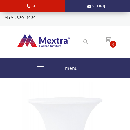
BEL
SCHRIJF
Ma-Vr: 8.30 - 16.30
0
menu