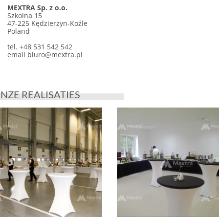
MEXTRA Sp. z o.o.
Szkolna 15
47-225 Kędzierzyn-Koźle
Poland
tel. +48 531 542 542
email
biuro@mextra.pl
NZE REALISATIES