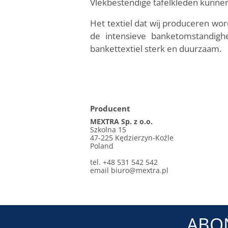
Vlekbestendige tafelkleden kunnen
Het textiel dat wij produceren word
de intensieve banketomstandigh
bankettextiel sterk en duurzaam.
Producent
MEXTRA Sp. z o.o.
Szkolna 15
47-225 Kędzierzyn-Koźle
Poland
tel. +48 531 542 542
email
biuro@mextra.pl
ABO