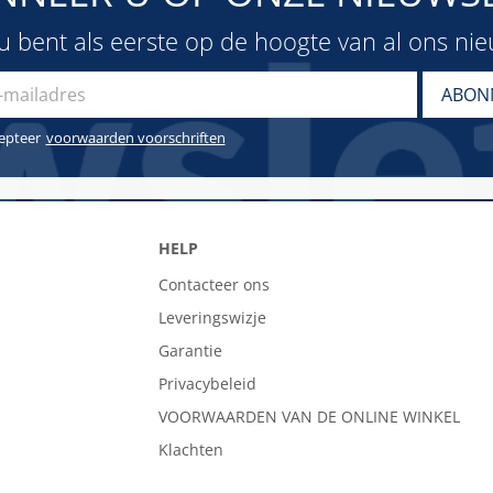
u bent als eerste op de hoogte van al ons ni
cepteer
voorwaarden voorschriften
HELP
Contacteer ons
Leveringswizje
Garantie
Privacybeleid
VOORWAARDEN VAN DE ONLINE WINKEL
Klachten