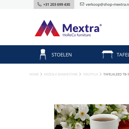
+31 203 699 430
verkoop@shop-mextra.n
STOELEN
TAFE
HOME
KRZESŁA BANKIETOWE
TEKSTYLIA
TAFELKLEED TB-