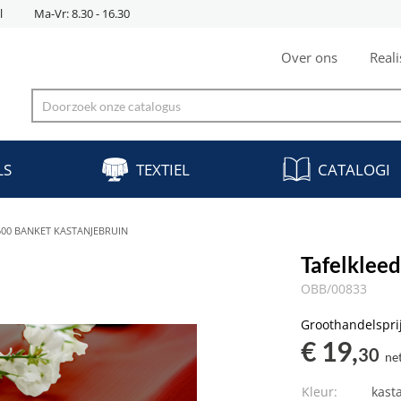
l
Ma-Vr: 8.30 - 16.30
Over ons
Reali
LS
TEXTIEL
CATALOGI
500 BANKET KASTANJEBRUIN
Tafelklee
OBB/00833
Groothandelspri
€ 19,
30
ne
Kleur:
kast