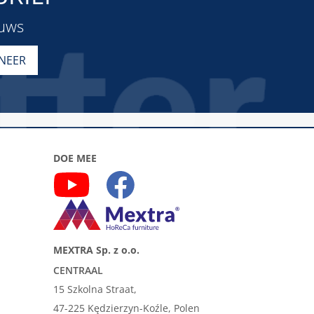
euws
DOE MEE
MEXTRA Sp. z o.o.
CENTRAAL
15 Szkolna Straat,
47-225 Kędzierzyn-Koźle, Polen