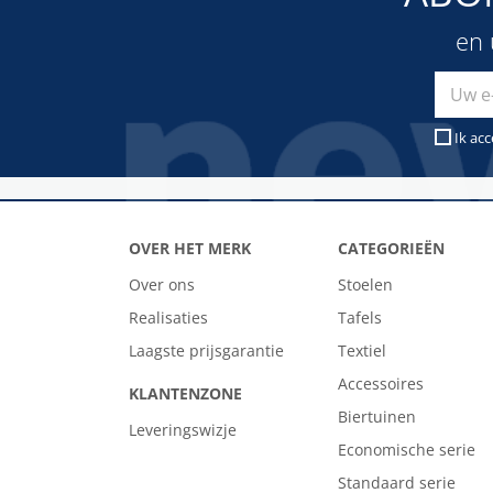
en 
Ik ac
OVER HET MERK
CATEGORIEËN
Over ons
Stoelen
Realisaties
Tafels
Laagste prijsgarantie
Textiel
Accessoires
KLANTENZONE
Biertuinen
Leveringswizje
Economische serie
Standaard serie