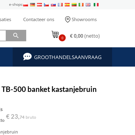
e-shops:
saties
Contacteer ons
Showrooms

€ 0,00
(netto)
0
GROOTHANDELSAANVRAAG
d TB-500 banket kastanjebruin
js
€ 23,
74
bruto
tto
anjebruin