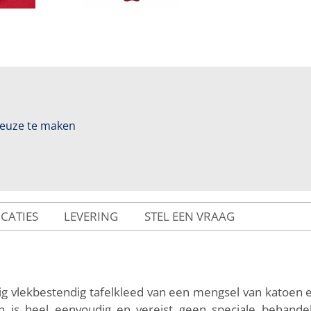
 keuze te maken
ICATIES
LEVERING
STEL EEN VRAAG
vig vlekbestendig tafelkleed van een mengsel van katoen
n is heel eenvoudig en vereist geen speciale behandel