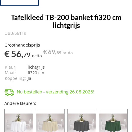
Tafelkleed TB-200 banket fi320 cm
lichtgrijs
OBB/66119
Groothandelsprijs
€ 56,
€ 69,
85
bruto
79
netto
Kleur:
lichtgrijs
Maat:
fi320 cm
Koppeling:
Ja
Nu bestellen - verzending
26.08.2026
!
Andere kleuren: