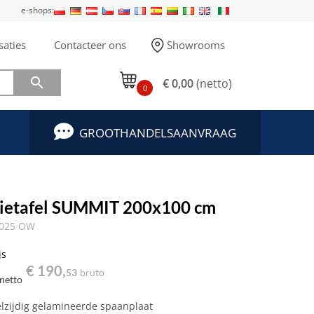
e-shops:
saties
Contacteer ons
Showrooms

€ 0,00
(netto)
0
GROOTHANDELSAANVRAAG
ietafel SUMMIT 200x100 cm
3025 OW
js
€ 190,
53
bruto
netto
lzijdig gelamineerde spaanplaat