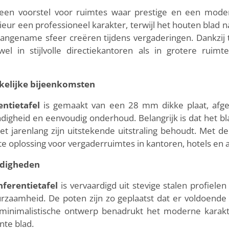
een voorstel voor ruimtes waar prestige en een modern
eur een professioneel karakter, terwijl het houten blad n
angename sfeer creëren tijdens vergaderingen. Dankzij
el in stijlvolle directiekantoren als in grotere rui
akelijke bijeenkomsten
ntietafel
is gemaakt van een 28 mm dikke plaat, afge
ndigheid en eenvoudig onderhoud. Belangrijk is dat het bl
t jarenlang zijn uitstekende uitstraling behoudt. Met de
cte oplossing voor vergaderruimtes in kantoren, hotels en a
andigheden
ferentietafel
is vervaardigd uit stevige stalen profiel
uurzaamheid. De poten zijn zo geplaatst dat er voldoende 
t minimalistische ontwerp benadrukt het moderne kara
nte blad.