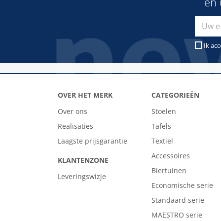
en 
Ik ac
OVER HET MERK
CATEGORIEËN
Over ons
Stoelen
Realisaties
Tafels
Laagste prijsgarantie
Textiel
Accessoires
KLANTENZONE
Biertuinen
Leveringswizje
Economische serie
Standaard serie
MAESTRO serie