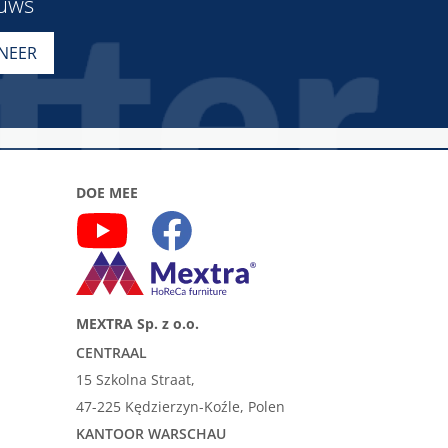
euws
DOE MEE
MEXTRA Sp. z o.o.
CENTRAAL
15 Szkolna Straat,
47-225 Kędzierzyn-Koźle, Polen
KANTOOR WARSCHAU