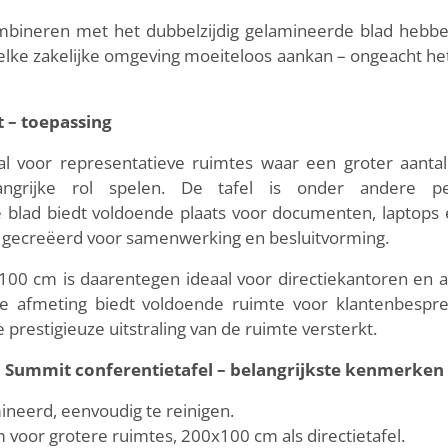
mbineren met het dubbelzijdig gelamineerde blad hebbe
n elke zakelijke omgeving moeiteloos aankan – ongeacht he
 – toepassing
l voor representatieve ruimtes waar een groter aant
grijke rol spelen. De tafel is onder andere per
 blad biedt voldoende plaats voor documenten, laptops 
gecreëerd voor samenwerking en besluitvorming.
00 cm is daarentegen ideaal voor directiekantoren en a
e afmeting biedt voldoende ruimte voor klantenbespr
de prestigieuze uitstraling van de ruimte versterkt.
Summit conferentietafel – belangrijkste kenmerken
neerd, eenvoudig te reinigen.
oor grotere ruimtes, 200x100 cm als directietafel.