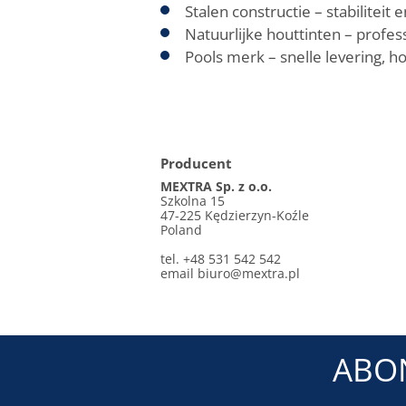
Stalen constructie – stabiliteit
Natuurlijke houttinten – profes
Pools merk – snelle levering, 
Producent
MEXTRA Sp. z o.o.
Szkolna 15
47-225 Kędzierzyn-Koźle
Poland
tel. +48 531 542 542
email
biuro@mextra.pl
ABO