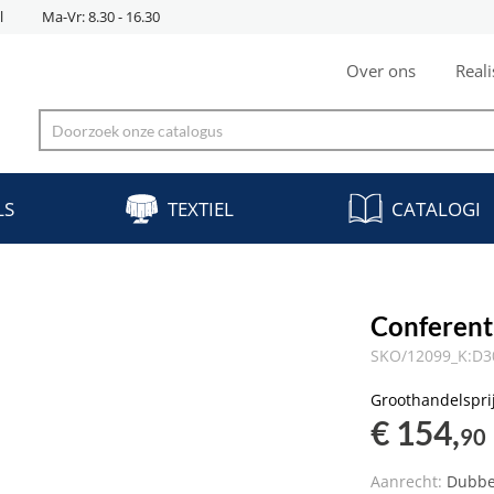
l
Ma-Vr: 8.30 - 16.30
Over ons
Reali
LS
TEXTIEL
CATALOGI
Conferent
SKO/12099_K:D
Groothandelspri
€ 154,
90
Aanrecht:
Dubbe