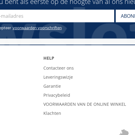
u bent als eerste op de hoogte van al ons ni
cepteer
voorwaarden voorschriften
HELP
Contacteer ons
Leveringswizje
Garantie
Privacybeleid
VOORWAARDEN VAN DE ONLINE WINKEL
Klachten