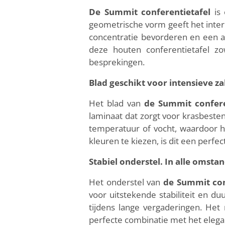
De Summit conferentietafel
is 
geometrische vorm geeft het interi
concentratie bevorderen en een a
deze houten conferentietafel zow
besprekingen.
Blad geschikt voor intensieve z
Het blad van
de Summit confere
laminaat dat zorgt voor krasbeste
temperatuur of vocht, waardoor he
kleuren te kiezen, is dit een perfe
Stabiel onderstel. In alle omst
Het onderstel van
de Summit con
voor uitstekende stabiliteit en d
tijdens lange vergaderingen. He
perfecte combinatie met het elega