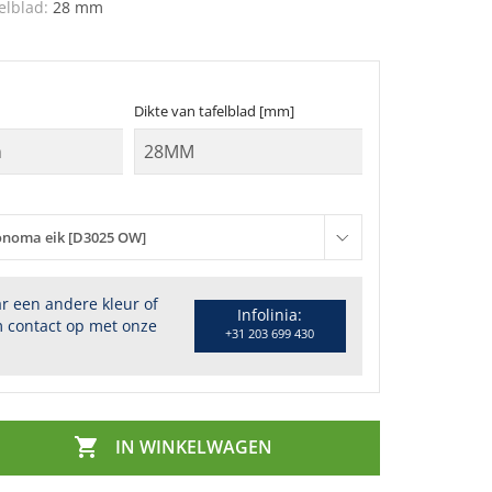
elblad:
28 mm
Dikte van tafelblad [mm]
onoma eik [D3025 OW]
r een andere kleur of
Infolinia:
 contact op met onze
+31 203 699 430

IN WINKELWAGEN