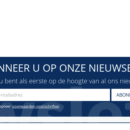
NNEER U OP ONZE NIEUWSB
u bent als eerste op de hoogte van al ons ni
cepteer
voorwaarden voorschriften