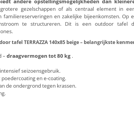
edt andere opstellingsmogelijkheden dan kleiner
r grotere gezelschappen of als centraal element in een 
n familiereserveringen en zakelijke bijeenkomsten. Op een
troom te structureren. Dit is een outdoor tafel d
ones.
door tafel TERRAZZA 140x85 beige – belangrijkste kenme
d –
draagvermogen tot 80 kg
.
intensief seizoensgebruik.
poedercoating en e-coating.
an de ondergrond tegen krassen.
ng.