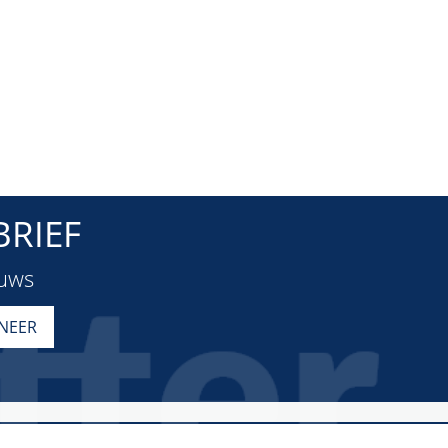
RIEF
euws