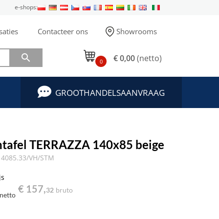
e-shops:
saties
Contacteer ons
Showrooms

€ 0,00
(netto)
0
GROOTHANDELSAANVRAAG
ntafel TERRAZZA 140x85 beige
4085.33/VH/STM
js
€ 157,
32
bruto
netto