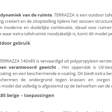
e dynamiek van de ruimte
. TERRAZZA is een outdoor taf
ng creëert en de zitopstelling tijdens het seizoen structur
 moderne en duidelijke combinatie, ideaal voor ruimere
waar extra tafelruimte noodzakelijk is, komt dit model per
tdoor gebruik
 TERRAZZA 140x85 is vervaardigd uit polypropyleen verste
j een verantwoord gewicht
. Het oppervlak is UV-bes
oating en een beschermende e-coating. Dit biedt extra be
chermen de ondergrond tegen krassen en zorgen voo
n model dat volledig is afgestemd op de behoeften van d
x85 beige – toepassingen