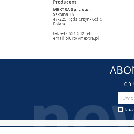
Producent
MEXTRA Sp. z o.o.
Szkolna 15
47-225 Kędzierzyn-Koźle
Poland
tel. +48 531 542 542
email
biuro@mextra.pl
ABO
en 
Ik ac