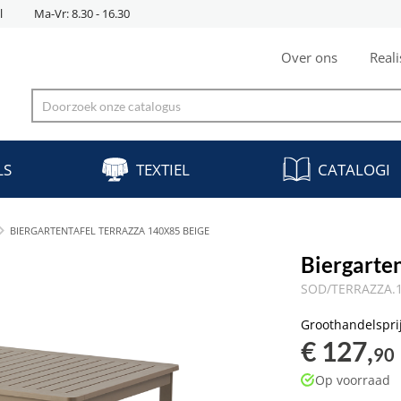
l
Ma-Vr: 8.30 - 16.30
Over ons
Reali
LS
TEXTIEL
CATALOGI
BIERGARTENTAFEL TERRAZZA 140X85 BEIGE
Biergarte
SOD/TERRAZZA.1
Groothandelspri
€ 127,
90
Op voorraad