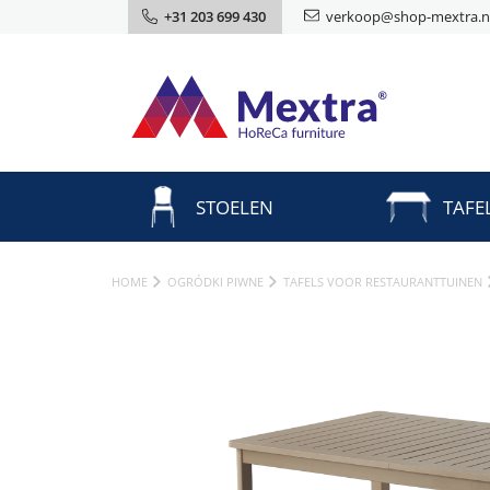
+31 203 699 430
verkoop@shop-mextra.n
STOELEN
TAFE
HOME
OGRÓDKI PIWNE
TAFELS VOOR RESTAURANTTUINEN