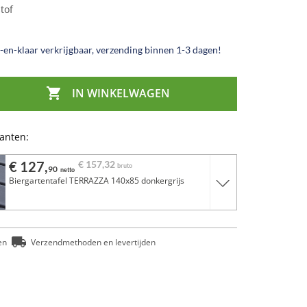
tof
en-klaar verkrijgbaar, verzending binnen 1-3 dagen!

IN WINKELWAGEN
ianten:
€ 127,
€ 157,
32
bruto
90
netto
Biergartentafel TERRAZZA 140x85 donkergrijs
en
Verzendmethoden en levertijden