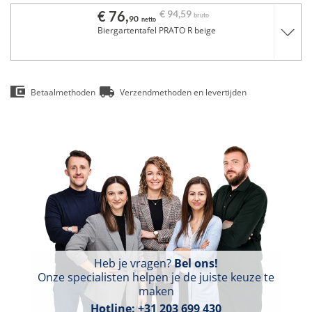
€ 76,
€ 94,
59
bruto
90
netto
Biergartentafel PRATO R beige
Betaalmethoden
Verzendmethoden en levertijden
Heb je vragen?
Bel ons!
Onze specialisten helpen je de juiste keuze te
maken
Hotline:
+31 203 699 430