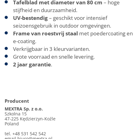
Tafelblad met diameter van 80 cm
– hoge
stijfheid en duurzaamheid.
UV-bestendig
– geschikt voor intensief
seizoensgebruik in outdoor omgevingen.
Frame van roestvrij staal
met poedercoating en
e-coating.
Verkrijgbaar in 3 kleurvarianten.
Grote voorraad en snelle levering.
2 jaar garantie
.
Producent
MEXTRA Sp. z o.o.
Szkolna 15
47-225 Kędzierzyn-Koźle
Poland
tel. +48 531 542 542
email
biuro@mextra.pl