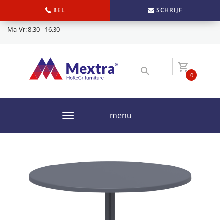
BEL
SCHRIJF
Ma-Vr: 8.30 - 16.30
0
menu