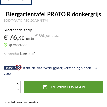
Biergartentafel PRATO R donkergrijs
SOD/PRATO.R80.20/VH/STM
Groothandelsprijs
€ 76,
€ 94,
59
bruto
90
netto
Op voorraad
Aanrecht:
kunststof
Kant-en-klaar verkrijgbaar, verzending binnen 1-3
dagen!

IN WINKELWAGEN
Beschikbare varianten: