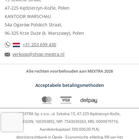
47-225 Kędzierzyn-Koźle, Polen
KANTOOR WARSCHAU
54a Ogarów Polskich Straat,
96-325 Krze Duże (k. Warszawy), Polen
+31 203 699 430
verkoop@shop-mextra.nl
Alle rechten voorbehouden aan MEXTRA 2026
Acceptabele betalingsmethoden
MEXTRA Sp. z o.o.. ul. Szkolna 15, 47-225 Kędzierzyn-Koźle,
REGON: 160393892, NIP: 7543039263, KRS: 0000979716,
Aandelenkapitaal: 500.000,00 PLN,
districtsrechtbank in Opole - Economische afdeling VIII van het