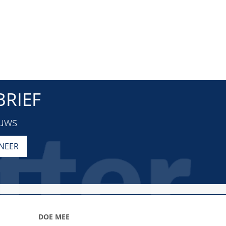
RIEF
euws
DOE MEE