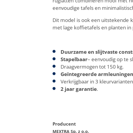
ruglatten combineren mooi met ho
eenvoudige tafels en minimalistis
Dit model is ook een uitstekende 
met lage koffietafels en planten i
Duurzame en slijtvaste const
Stapelbaar
– eenvoudig op te s
Draagvermogen tot 150 kg.
Geïntegreerde armleuninge
Verkrijgbaar in 3 kleurvarianten
2 jaar garantie
.
Producent
MEXTRA Sp. z o.o.