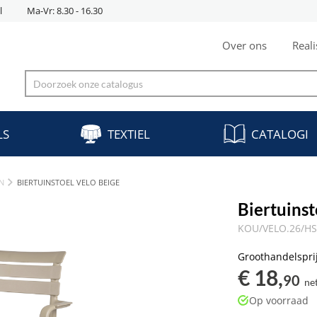
l
Ma-Vr: 8.30 - 16.30
Over ons
Reali
LS
TEXTIEL
CATALOGI
N
BIERTUINSTOEL VELO BEIGE
Biertuins
KOU/VELO.26/H
Groothandelspri
€ 18,
90
ne
Op voorraad