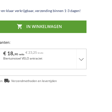
en-klaar verkrijgbaar, verzending binnen 1-3 dagen!

IN WINKELWAGEN
ianten:
€ 18,
€ 23,
25
bruto
90
netto
Biertuinstoel VELO antraciet
en
Verzendmethoden en levertijden