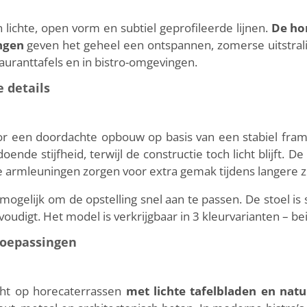
lichte, open vorm en subtiel geprofileerde lijnen.
De hor
ingen
geven het geheel een ontspannen, zomerse uitstralin
auranttafels en in bistro-omgevingen.
e details
r een doordachte opbouw op basis van een stabiel fra
de stijfheid, terwijl de constructie toch licht blijft. De 
e armleuningen zorgen voor extra gemak tijdens langere
ogelijk om de opstelling snel aan te passen. De stoel is 
igt. Het model is verkrijgbaar in 3 kleurvarianten – bei
toepassingen
cht op horecaterrassen
met lichte tafelbladen en nat