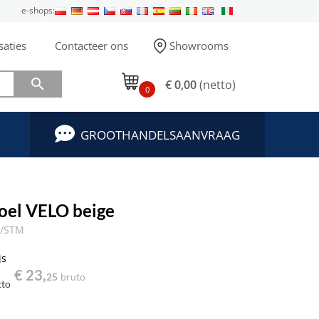
e-shops:
saties
Contacteer ons
Showrooms

€ 0,00
(netto)
0
GROOTHANDELSAANVRAAG
toel VELO beige
S/STM
js
€ 23,
25
bruto
tto