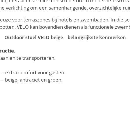
ut, metaal en architectonisch beton. In moderne bistro’
che verlichting om een samenhangende, overzichtelijke rui
keuze voor terraszones bij hotels en zwembaden. In die s
n potten. VELO kan bovendien dienen als functionele zwem
Outdoor stoel VELO beige – belangrijkste kenmerken
ructie
.
laan en te transporteren.
n
– extra comfort voor gasten.
 – beige, antraciet en groen.