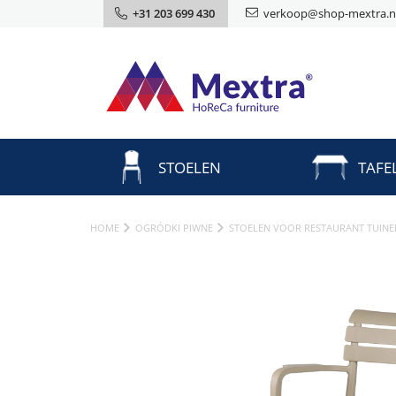
+31 203 699 430
verkoop@shop-mextra.n
STOELEN
TAFE
HOME
OGRÓDKI PIWNE
STOELEN VOOR RESTAURANT TUINE