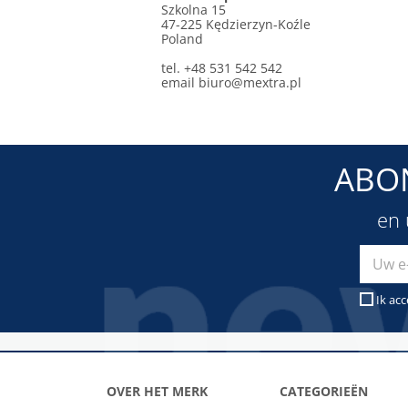
Szkolna 15
47-225 Kędzierzyn-Koźle
Poland
tel. +48 531 542 542
email
biuro@mextra.pl
ABO
en 
Ik ac
OVER HET MERK
CATEGORIEËN