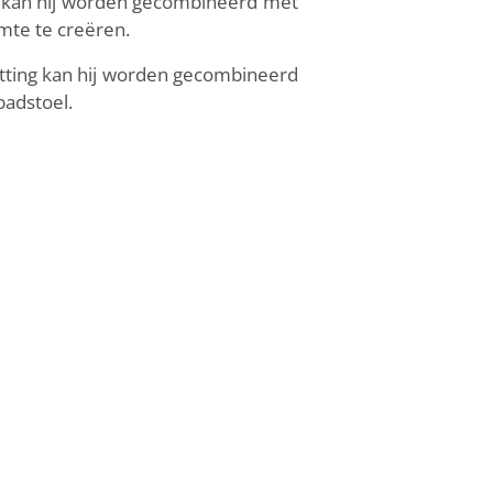
s kan hij worden gecombineerd met
mte te creëren.
etting kan hij worden gecombineerd
badstoel.