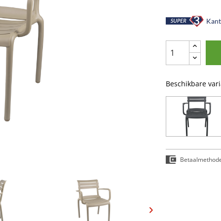
Kant-
Beschikbare var
Betaalmethod