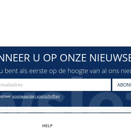
NNEER U OP ONZE NIEUWSB
u bent als eerste op de hoogte van al ons ni
cepteer
voorwaarden voorschriften
HELP