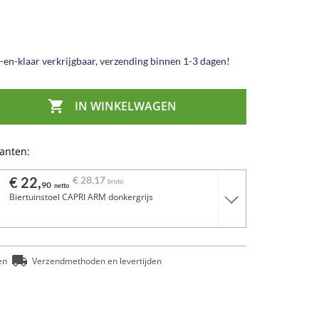
en-klaar verkrijgbaar, verzending binnen 1-3 dagen!

IN WINKELWAGEN
ianten:
€ 22,
€ 28,
17
bruto
90
netto
Biertuinstoel CAPRI ARM donkergrijs
en
Verzendmethoden en levertijden