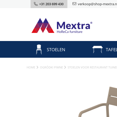
+31 203 699 430
verkoop@shop-mextra.n
STOELEN
TAFE
HOME
OGRÓDKI PIWNE
STOELEN VOOR RESTAURANT TUINE