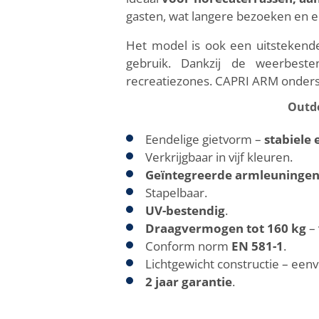
gasten, wat langere bezoeken en ee
Het model is ook een uitstekende
gebruik. Dankzij de weerbest
recreatiezones. CAPRI ARM onderst
Outdo
Eendelige gietvorm –
stabiele
Verkrijgbaar in vijf kleuren.
Geïntegreerde armleuninge
Stapelbaar.
UV-bestendig
.
Draagvermogen tot 160
kg
– 
Conform norm
EN 581-1
.
Lichtgewicht constructie – eenv
2 jaar garantie
.