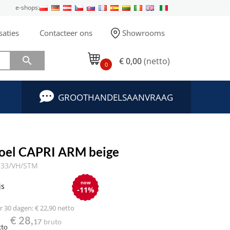
e-shops:
saties
Contacteer ons
Showrooms

€ 0,00
(netto)
0
GROOTHANDELSAANVRAAG
toel CAPRI ARM beige
.33/VH/STM
now
js
-11%
 30 dagen: € 22,90 netto
€ 28,
17
bruto
tto