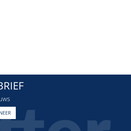
RIEF
euws