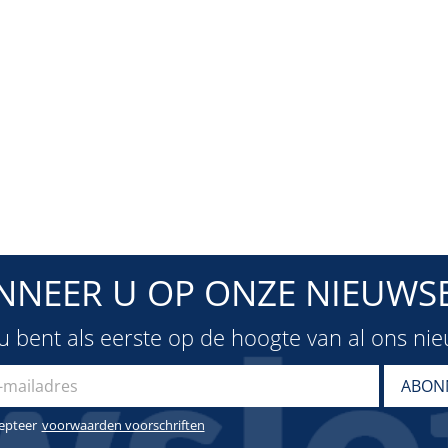
NNEER U OP ONZE NIEUWSB
u bent als eerste op de hoogte van al ons ni
cepteer
voorwaarden voorschriften