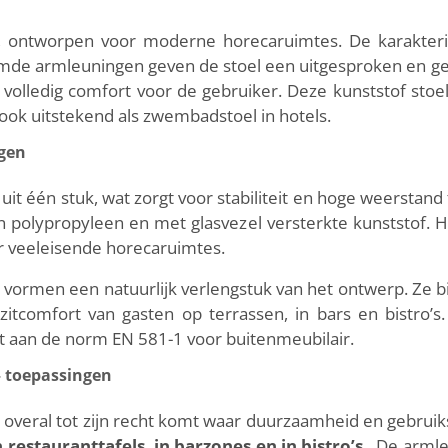
, ontworpen voor moderne horecaruimtes. De karakteris
de armleuningen geven de stoel een uitgesproken en geor
jd volledig comfort voor de gebruiker. Deze kunststof stoel
t ook uitstekend als zwembadstoel in hotels.
ngen
uit één stuk, wat zorgt voor stabiliteit en hoge weerstand
polypropyleen en met glasvezel versterkte kunststof. Het 
r veeleisende horecaruimtes.
vormen een natuurlijk verlengstuk van het ontwerp. Ze 
tcomfort van gasten op terrassen, in bars en bistro’s
t aan de norm EN 581-1 voor buitenmeubilair.
– toepassingen
 overal tot zijn recht komt waar duurzaamheid en gebruiks
restauranttafels, in barzones en in bistro’s
. De arml