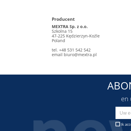
Producent
MEXTRA Sp. z o.o.
Szkolna 15
47-225 Kędzierzyn-Koźle
Poland
tel. +48 531 542 542
email
biuro@mextra.pl
ABO
en 
Ik ac