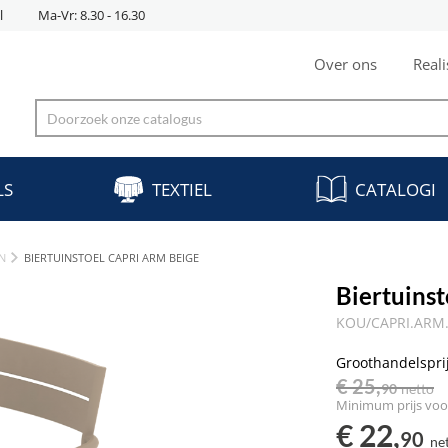
l
Ma-Vr: 8.30 - 16.30
Over ons
Reali
LS
TEXTIEL
CATALOGI
N
BIERTUINSTOEL CAPRI ARM BEIGE
Biertuins
KOU/CAPRI.ARM
Groothandelspri
€ 25,
90
netto
Minimum prijs voor
€ 22,
90
ne