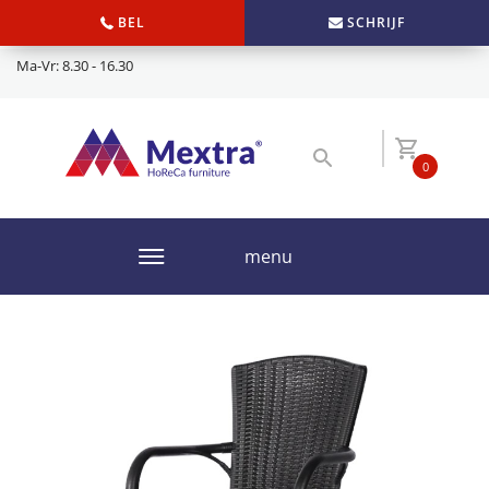
BEL
SCHRIJF
Ma-Vr: 8.30 - 16.30
0
menu