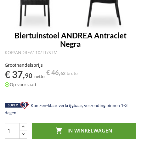
Biertuinstoel ANDREA Antraciet
Negra
KOP/ANDREA110/TT/STM
Groothandelsprijs
€ 37,
€ 46,
62
bruto
90
netto
Op voorraad
Kant-en-klaar verkrijgbaar, verzending binnen 1-3
dagen!

IN WINKELWAGEN