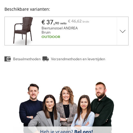
Beschikbare varianten:
€ 37,
€ 46,
62
bruto
90
netto
Biertuinstoel ANDREA
Bruin
OUTDOOR
Betaalmethoden
Verzendmethoden en levertijden
Heb je vragen?
Bel ons!