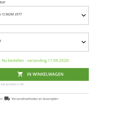
eur
p 1] 562M 2577
1
Nu bestellen - verzending
17.09.2026
!

IN WINKELWAGEN
het product is 30.
en
Verzendmethoden en levertijden