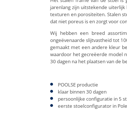
Het stalen frame van de stoel is
jarenlang zijn uitstekende uiterli
texturen en porositeiten. Stalen s
dat niet poreus is en zorgt voor co
Wij hebben een breed assortim
ongeëvenaarde slijtvastheid tot 
gemaakt met een andere kleur bekl
waardoor het gecreëerde model no
30 dagen na het plaatsen van de b
POOLSE productie
klaar binnen 30 dagen
persoonlijke configuratie in 5 
eerste stoelconfigurator in Pol