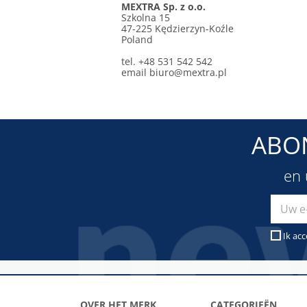
MEXTRA Sp. z o.o.
Szkolna 15
47-225 Kędzierzyn-Koźle
Poland
tel. +48 531 542 542
email
biuro@mextra.pl
ABO
en 
Ik ac
OVER HET MERK
CATEGORIEËN