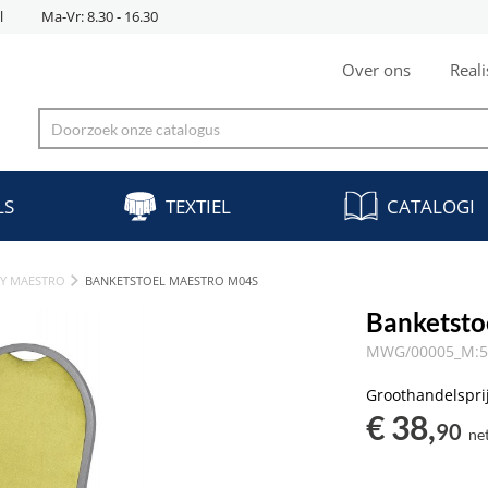
l
Ma-Vr: 8.30 - 16.30
Over ons
Reali
LS
TEXTIEL
CATALOGI
KY MAESTRO
BANKETSTOEL MAESTRO M04S
Banketsto
MWG/00005_M:56
Groothandelspri
€ 38,
90
ne