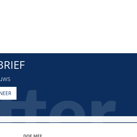
RIEF
euws
DOE MEE