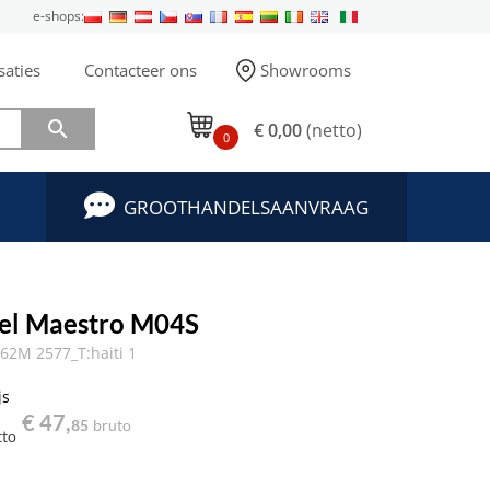
e-shops:
saties
Contacteer ons
Showrooms

€ 0,00
(netto)
0
GROOTHANDELSAANVRAAG
el Maestro M04S
2M 2577_T:haiti 1
js
€ 47,
85
bruto
tto