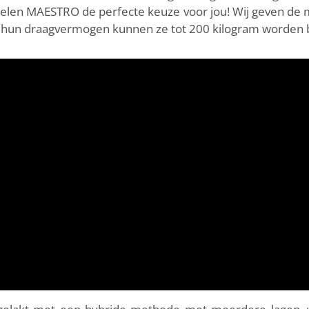
stoelen MAESTRO de perfecte keuze voor jou! Wij geven de
j hun draagvermogen kunnen ze tot 200 kilogram worden b