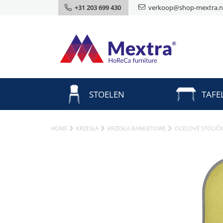
+31 203 699 430
verkoop@shop-mextra.n
STOELEN
TAFE
HOME
KRZESŁA
KRZESŁA BANKIETOWE
OCEĽOVÉ STOLIČ