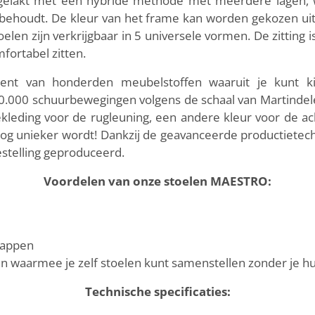
 gelakt met een hybride methode met meerdere lagen, wa
jk behoudt. De kleur van het frame kan worden gekozen uit 
toelen zijn verkrijgbaar in 5 universele vormen. De zittin
mfortabel zitten.
ent van honderden meubelstoffen waaruit je kunt k
100.000 schuurbewegingen volgens de schaal van Martinde
eding voor de rugleuning, een andere kleur voor de achte
g unieker wordt! Dankzij de geavanceerde productietec
estelling geproduceerd.
Voordelen van onze stoelen MAESTRO:
stappen
en waarmee je zelf stoelen kunt samenstellen zonder je hu
Technische specificaties: