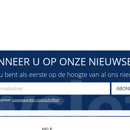
NNEER U OP ONZE NIEUWSB
u bent als eerste op de hoogte van al ons ni
cepteer
voorwaarden voorschriften
HELP