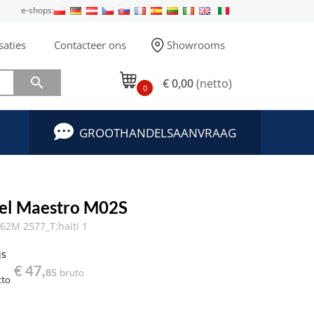
e-shops:
saties
Contacteer ons
Showrooms

€ 0,00
(netto)
0
GROOTHANDELSAANVRAAG
el Maestro M02S
2M 2577_T:haiti 1
js
€ 47,
85
bruto
tto