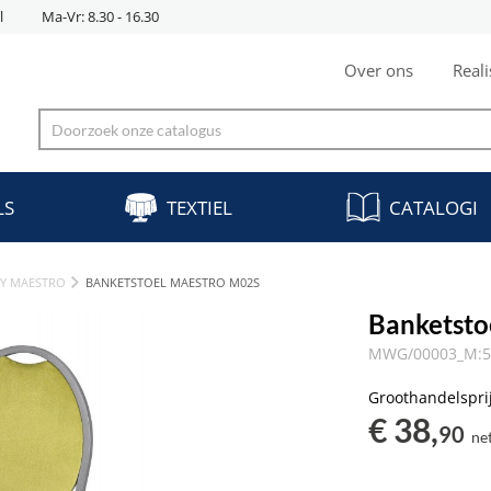
l
Ma-Vr: 8.30 - 16.30
Over ons
Reali
LS
TEXTIEL
CATALOGI
KY MAESTRO
BANKETSTOEL MAESTRO M02S
Banketsto
MWG/00003_M:56
Groothandelspri
€ 38,
90
ne