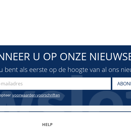
NNEER U OP ONZE NIEUWSB
u bent als eerste op de hoogte van al ons ni
cepteer
voorwaarden voorschriften
HELP