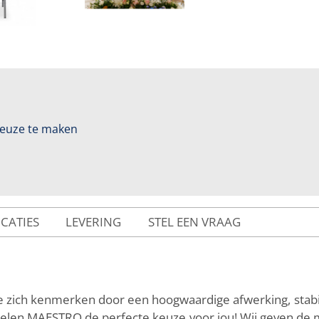
 keuze te maken
ICATIES
LEVERING
STEL EEN VRAAG
e zich kenmerken door een hoogwaardige afwerking, stabili
stoelen MAESTRO de perfecte keuze voor jou! Wij geven de