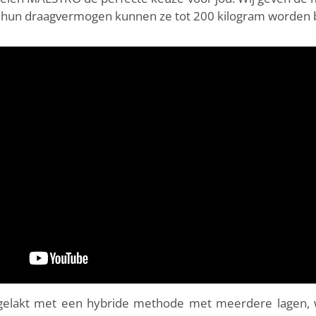
j hun draagvermogen kunnen ze tot 200 kilogram worden b
 gelakt met een hybride methode met meerdere lagen, wa