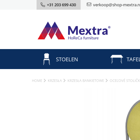
+31 203 699 430
verkoop@shop-mextra.n
STOELEN
TAFE
HOME
KRZESŁA
KRZESŁA BANKIETOWE
OCEĽOVÉ STOLIČ