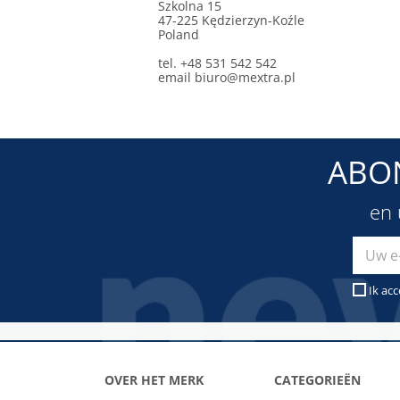
Szkolna 15
47-225 Kędzierzyn-Koźle
Poland
tel. +48 531 542 542
email
biuro@mextra.pl
ABO
en 
Ik ac
OVER HET MERK
CATEGORIEËN