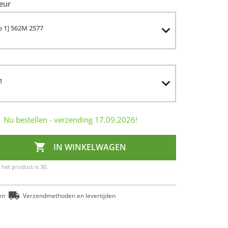
eur
p 1] 562M 2577
1
Nu bestellen - verzending
17.09.2026
!

IN WINKELWAGEN
het product is 30.
en
Verzendmethoden en levertijden