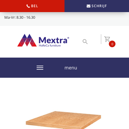
BEL
SCHRIJF
Ma-Vr: 8.30 - 16.30
0
menu