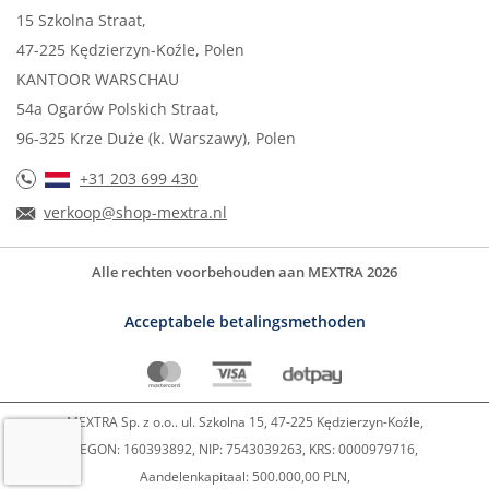
15 Szkolna Straat,
47-225 Kędzierzyn-Koźle, Polen
KANTOOR WARSCHAU
54a Ogarów Polskich Straat,
96-325 Krze Duże (k. Warszawy), Polen
+31 203 699 430
verkoop@shop-mextra.nl
Alle rechten voorbehouden aan MEXTRA 2026
Acceptabele betalingsmethoden
MEXTRA Sp. z o.o.. ul. Szkolna 15, 47-225 Kędzierzyn-Koźle,
REGON: 160393892, NIP: 7543039263, KRS: 0000979716,
Aandelenkapitaal: 500.000,00 PLN,