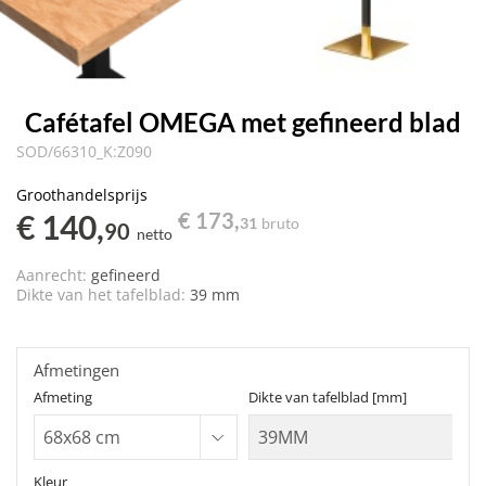
Cafétafel OMEGA met gefineerd blad
SOD/66310_K:Z090
Groothandelsprijs
€ 140,
€ 173,
31
bruto
90
netto
Aanrecht:
gefineerd
Dikte van het tafelblad:
39 mm
Afmetingen
Afmeting
Dikte van tafelblad [mm]
Kleur