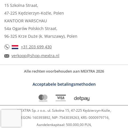
15 Szkolna Straat,
47-225 Kędzierzyn-Koźle, Polen
KANTOOR WARSCHAU
54a Ogarów Polskich Straat,
96-325 Krze Duże (k. Warszawy), Polen
+31 203 699 430
verkoop@shop-mextra.nl
Alle rechten voorbehouden aan MEXTRA 2026
Acceptabele betalingsmethoden
MEXTRA Sp. z o.o.. ul. Szkolna 15, 47-225 Kędzierzyn-Koźle,
REGON: 160393892, NIP: 7543039263, KRS: 0000979716,
Aandelenkapitaal: 500.000,00 PLN,