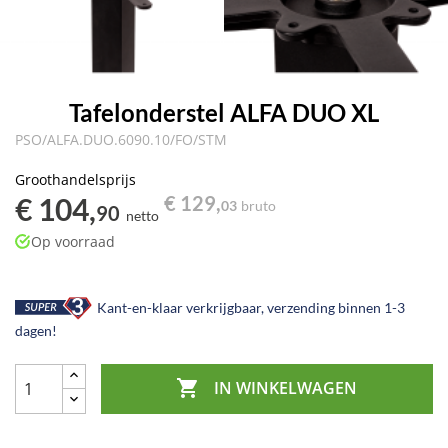
Tafelonderstel ALFA DUO XL
PSO/ALFA.DUO.6090.10/FO/STM
Groothandelsprijs
€ 104,
€ 129,
03
bruto
90
netto
Op voorraad
Kant-en-klaar verkrijgbaar, verzending binnen 1-3
dagen!

IN WINKELWAGEN