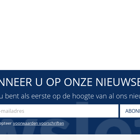
NNEER U OP ONZE NIEUWSB
u bent als eerste op de hoogte van al ons ni
cepteer
voorwaarden voorschriften