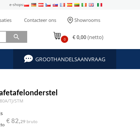
e-shops:
saties
Contacteer ons
Showrooms

€ 0,00
(netto)
0
GROOTHANDELSAANVRAAG
afetafelonderstel
180A/TJ/STM
js
€ 82,
29
bruto
tto