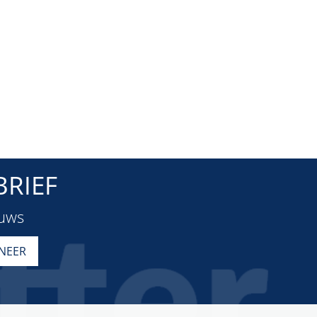
RIEF
euws