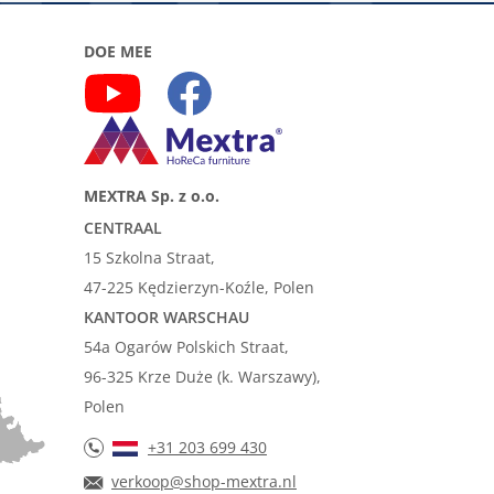
DOE MEE
MEXTRA Sp. z o.o.
CENTRAAL
15 Szkolna Straat,
47-225 Kędzierzyn-Koźle, Polen
KANTOOR WARSCHAU
54a Ogarów Polskich Straat,
96-325 Krze Duże (k. Warszawy),
Polen
+31 203 699 430
verkoop@shop-mextra.nl