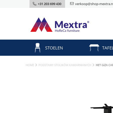
+31 203 699 430
verkoop@shop-mextra.n
STOELEN
TAFE
HOME
PODSTAWY STOLIKÓW KAWIARNIANYCH
HET GIZA C