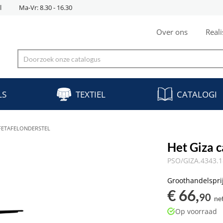
l
Ma-Vr: 8.30 - 16.30
Over ons
Reali
LS
TEXTIEL
CATALOGI
AFETAFELONDERSTEL
Het Giza c
PSO/GIZA.4343.
Groothandelspri
€ 66,
90
ne
Op voorraad