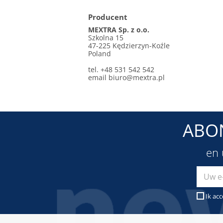
Producent
MEXTRA Sp. z o.o.
Szkolna 15
47-225 Kędzierzyn-Koźle
Poland
tel. +48 531 542 542
email
biuro@mextra.pl
ABO
en 
Ik ac