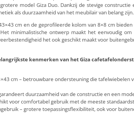
rotere model Giza Duo. Dankzij de stevige constructie 
hetiek als duurzaamheid van het meubilair van belang zijn.
 43×43 cm en de geprofileerde kolom van 8×8 cm bieden ui
 Het minimalistische ontwerp maakt het eenvoudig om 
e weerbestendigheid het ook geschikt maakt voor buitengeb
langrijkste kenmerken van het Giza cafetafelonderst
43×43 cm – betrouwbare ondersteuning die tafelwiebelen vo
arandeert duurzaamheid van de constructie en een modern
chikt voor comfortabel gebruik met de meeste standaards
gebruik – grotere toepassingsflexibiliteit, ook voor buiten