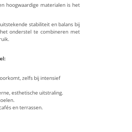
en hoogwaardige materialen is het
tstekende stabiliteit en balans bij
het onderstel te combineren met
ruik.
el:
orkomt, zelfs bij intensief
e, esthetische uitstraling.
toelen.
cafés en terrassen.