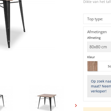
Dikte van het taf
Top type:
Afmetingen
Afmeting
Kleur
S
Op zoek naa
maat? Neem
verkoper!