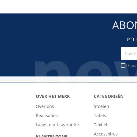
ABO
en 
Ik ac
OVER HET MERK
CATEGORIEËN
Over ons
Stoelen
Realisaties
Tafels
Laagste prijsgarantie
Textiel
Accessoires
KLANTENZONE