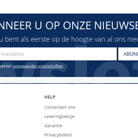
NNEER U OP ONZE NIEUWSB
u bent als eerste op de hoogte van al ons ni
cepteer
voorwaarden voorschriften
HELP
Contacteer ons
Leveringswizje
Garantie
Privacybeleid