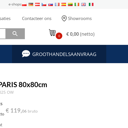
e-shops:
saties
Contacteer ons
Showrooms

€ 0,00
(netto)
0
GROOTHANDELSAANVRAAG
 PARIS 80x80cm
3025 OW
js
€ 119,
06
bruto
tto
at