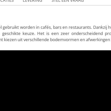
ICATIES
LEVERING
STEL EEN VRAAG
l gebruikt worden in cafés, bars en restaurants. Dankzij h
n geschikte keuze. Het is een zeer onderscheidend prod
unt kiezen uit verschillende bodemvormen en afwerkingen 