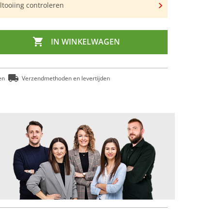
tooiing controleren

IN WINKELWAGEN
en
Verzendmethoden en levertijden