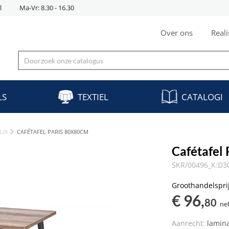
l
Ma-Vr: 8.30 - 16.30
Over ons
Reali
LS
TEXTIEL
CATALOGI
LIX
CAFÉTAFEL PARIS 80X80CM
Cafétafel
SKR/00496_K:D
Groothandelspri
€ 96,
80
ne
Aanrecht:
lamin