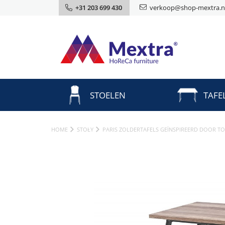
+31 203 699 430
verkoop@shop-mextra.n
STOELEN
TAFE
HOME
STOŁY
PARIS ZOLDERTAFELS GEÏNSPIREERD DOOR TO