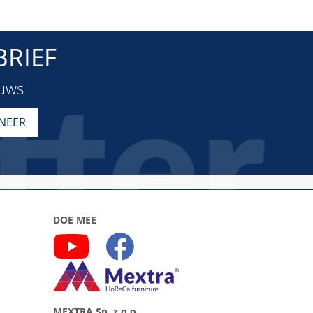
RIEF
euws
DOE MEE
MEXTRA Sp. z o.o.