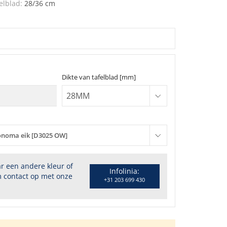
elblad:
28/36 cm
Dikte van tafelblad [mm]
onoma eik [D3025 OW]
r een andere kleur of
Infolinia:
 contact op met onze
+31 203 699 430