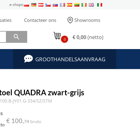
e-shops:
saties
Contacteer ons
Showrooms

€ 0,00
(netto)
0
GROOTHANDELSAANVRAAG
stoel QUADRA zwart-grijs
00.B-JY01.G-334/SZ/STM
js
€ 100,
74
bruto
tto