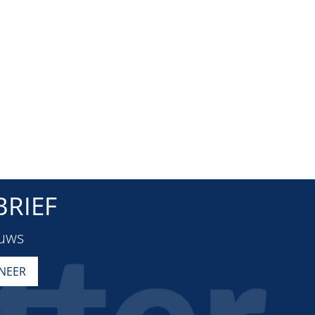
RIEF
euws