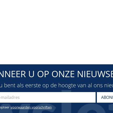
NNEER U OP ONZE NIEUWSB
u bent als eerste op de hoogte van al ons ni
cepteer
voorwaarden voorschriften