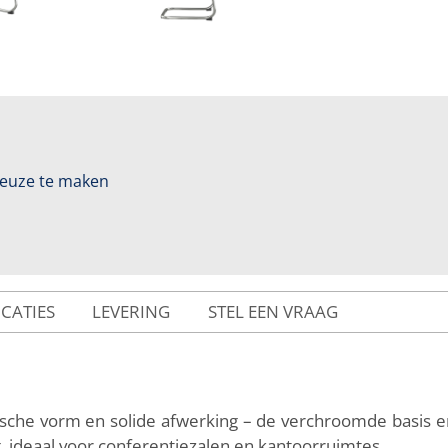
 keuze te maken
ICATIES
LEVERING
STEL EEN VRAAG
ische vorm en solide afwerking – de verchroomde basis en
ng, ideaal voor conferentiezalen en kantoorruimtes.