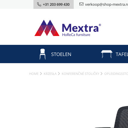
+31 203 699 430
verkoop@shop-mextra.n
STOELEN
TAFE
HOME
KRZESŁA
KONFERENČNÉ STOLIČKY
OPLEIDINGSST