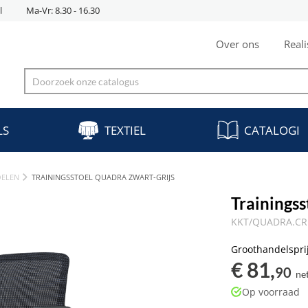
l
Ma-Vr: 8.30 - 16.30
Over ons
Reali
LS
TEXTIEL
CATALOGI
OELEN
TRAININGSSTOEL QUADRA ZWART-GRIJS
Trainings
KKT/QUADRA.CR1
Groothandelspri
€ 81,
90
ne
Op voorraad