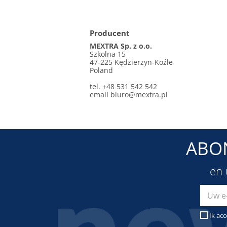
Producent
MEXTRA Sp. z o.o.
Szkolna 15
47-225 Kędzierzyn-Koźle
Poland
tel. +48 531 542 542
email
biuro@mextra.pl
ABO
en 
Ik ac