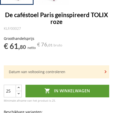
De caféstoel Paris geïnspireerd TOLIX
roze
KLF/00027
Groothandelsprijs
€ 61,
€ 76,
01
bruto
80
netto
Datum van voltooiing controleren

IN WINKELWAGEN
Minimale afname van het product is 25.
Beschikbare varianten: