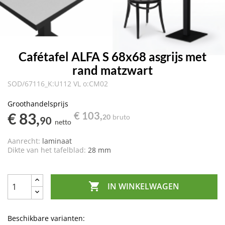
Cafétafel ALFA S 68x68 asgrijs met
rand matzwart
SOD/67116_K:U112 VL o:CM02
Groothandelsprijs
€ 83,
€ 103,
20
bruto
90
netto
Aanrecht:
laminaat
Dikte van het tafelblad:
28 mm

IN WINKELWAGEN
Beschikbare varianten: