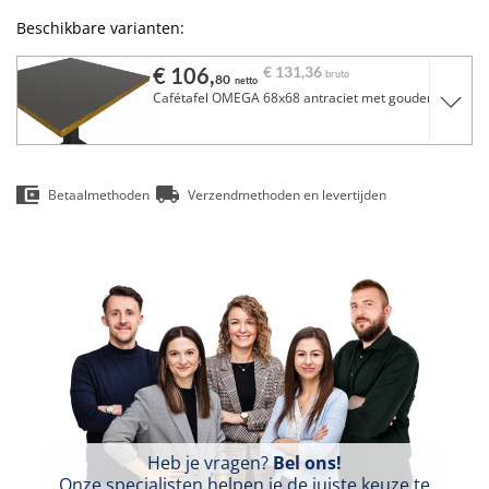
Beschikbare varianten:
€ 106,
€ 131,
36
bruto
80
netto
Cafétafel OMEGA 68x68 antraciet met gouden rand
Betaalmethoden
Verzendmethoden en levertijden
Heb je vragen?
Bel ons!
Onze specialisten helpen je de juiste keuze te