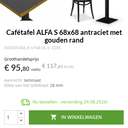
Cafétafel ALFA S 68x68 antraciet met
gouden rand
SOD/05584_K:U164 VL o: ZS05
Groothandelsprijs
€ 95,
€ 117,
83
bruto
80
netto
Aanrecht:
laminaat
Dikte van het tafelblad:
28 mm
Nu bestellen - verzending
24.08.2026
!

IN WINKELWAGEN