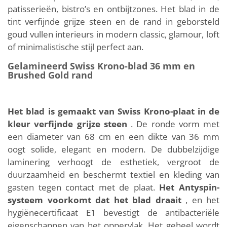
patisserieën, bistro’s en ontbijtzones. Het blad in de
tint verfijnde grijze steen en de rand in geborsteld
goud vullen interieurs in modern classic, glamour, loft
of minimalistische stijl perfect aan.
Gelamineerd Swiss Krono-blad 36 mm en
Brushed Gold rand
Het blad is gemaakt van Swiss Krono-plaat in de
kleur verfijnde grijze steen
. De ronde vorm met
een diameter van 68 cm en een dikte van 36 mm
oogt solide, elegant en modern. De dubbelzijdige
laminering verhoogt de esthetiek, vergroot de
duurzaamheid en beschermt textiel en kleding van
gasten tegen contact met de plaat.
Het Antyspin-
systeem voorkomt dat het blad draait
, en het
hygiënecertificaat E1 bevestigt de antibacteriële
eigenschappen van het oppervlak. Het geheel wordt