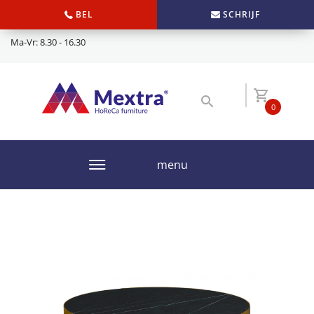
BEL
SCHRIJF
Ma-Vr: 8.30 - 16.30
0
menu