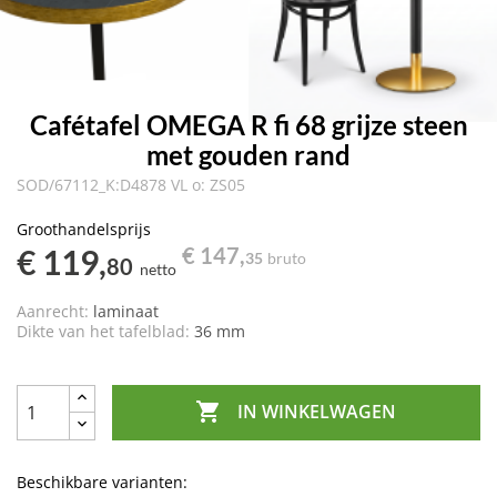
Cafétafel OMEGA R fi 68 grijze steen
met gouden rand
SOD/67112_K:D4878 VL o: ZS05
Groothandelsprijs
€ 119,
€ 147,
35
bruto
80
netto
Aanrecht:
laminaat
Dikte van het tafelblad:
36 mm

IN WINKELWAGEN
Beschikbare varianten: