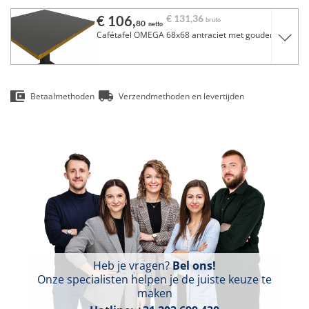
€ 106,
€ 131,
36
bruto
80
netto
Cafétafel OMEGA 68x68 antraciet met gouden rand
Betaalmethoden
Verzendmethoden en levertijden
Heb je vragen?
Bel ons!
Onze specialisten helpen je de juiste keuze te
maken