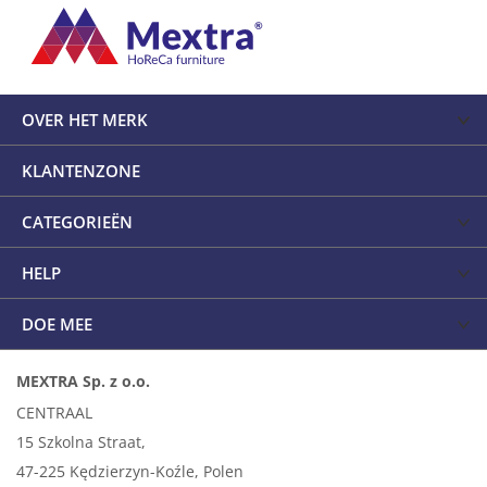
OVER HET MERK
KLANTENZONE
CATEGORIEËN
HELP
DOE MEE
MEXTRA Sp. z o.o.
CENTRAAL
15 Szkolna Straat,
47-225 Kędzierzyn-Koźle, Polen