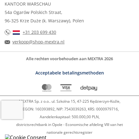
KANTOOR WARSCHAU
54a Ogarów Polskich Straat,
96-325 Krze Duże (k. Warszawy), Polen
+31 203 699 430
verkoop@shop-mextra.nl
Alle rechten voorbehouden aan MEXTRA 2026
Acceptabele betalingsmethoden
MEXTRA Sp. z o.o.. ul. Szkolna 15, 47-225 Kędzierzyn-Koźle,
REGON: 160393892, NIP: 7543039263, KRS: 0000979716,
Aandelenkapitaal: 500.000,00 PLN,
districtsrechtbank in Opole - Economische afdeling VIII van het
nationale gerechtsregister