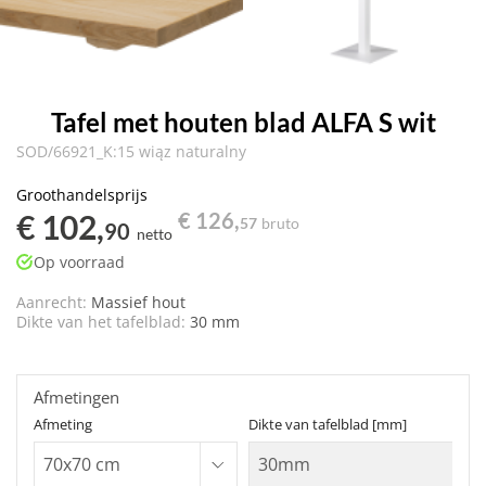
Tafel met houten blad ALFA S wit
SOD/66921_K:15 wiąz naturalny
Groothandelsprijs
€ 102,
€ 126,
57
bruto
90
netto
Op voorraad
Aanrecht:
Massief hout
Dikte van het tafelblad:
30 mm
Afmetingen
Afmeting
Dikte van tafelblad [mm]