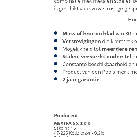
combinatie met metalen stoelen bo
is geschikt voor zowel rustige ges
Hou
Massief houten blad
van 30 m
Verstevigingen
die kromtrekk
Mogelijkheid tot
meerdere ren
Stalen, versterkt onderstel
me
Constante beschikbaarheid en
Product van een Pools merk met
2 jaar garantie
.
Producent
MEXTRA Sp. z o.o.
Szkolna 15
47-225 Kędzierzyn-Koźle