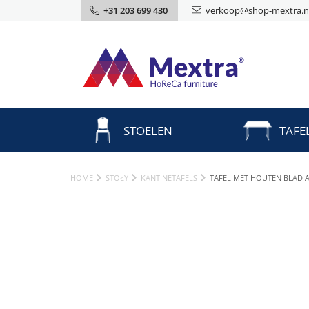
+31 203 699 430
verkoop@shop-mextra.n
STOELEN
TAFE
HOME
STOŁY
KANTINETAFELS
TAFEL MET HOUTEN BLAD AL