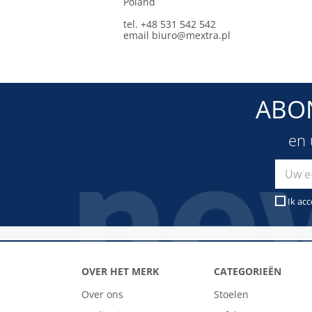
Poland
tel. +48 531 542 542
email
biuro@mextra.pl
ABO
en 
Ik ac
OVER HET MERK
CATEGORIEËN
Over ons
Stoelen