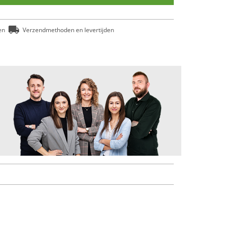
en
Verzendmethoden en levertijden