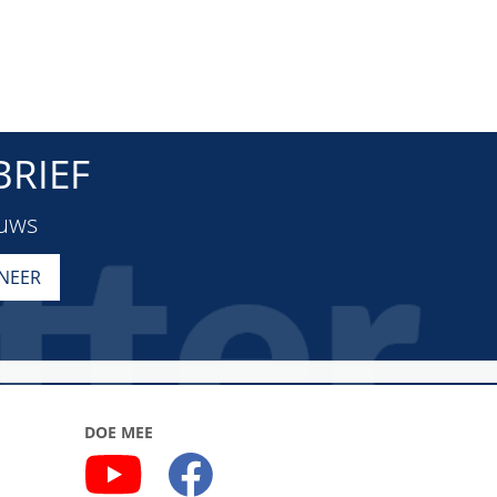
RIEF
euws
DOE MEE