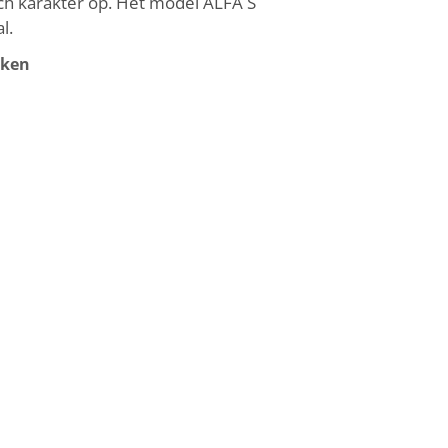
ch karakter op. Het model ALFA S
l.
rken