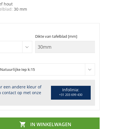
ef hout
elblad:
30 mm
Dikte van tafelblad [mm]
Natuurlijke Iep k:15
r een andere kleur of
Infolinia:
 contact op met onze
+31 203 699 430

IN WINKELWAGEN