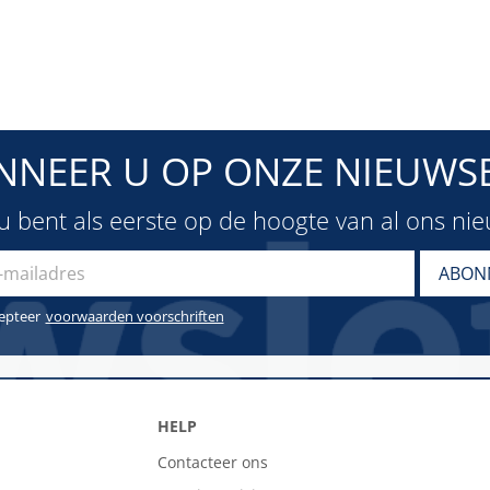
NNEER U OP ONZE NIEUWSB
u bent als eerste op de hoogte van al ons ni
cepteer
voorwaarden voorschriften
HELP
Contacteer ons