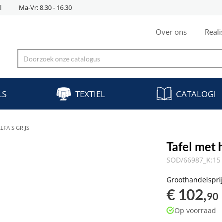
l
Ma-Vr: 8.30 - 16.30
Over ons
Reali
LS
TEXTIEL
CATALOGI
FA S GRIJS
Tafel met 
SOD/66987_K:15 
Groothandelspri
€ 102,
90
Op voorraad