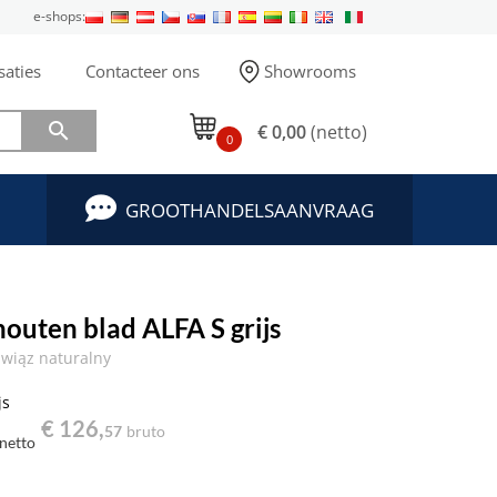
e-shops:
saties
Contacteer ons
Showrooms

€ 0,00
(netto)
0
GROOTHANDELSAANVRAAG
houten blad ALFA S grijs
wiąz naturalny
js
€ 126,
57
bruto
netto