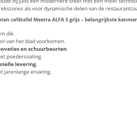
uwt hij juist een modernere sfeer met een meer technis
prekszones als voor dynamische delen van de restaurantzaa
ten cafétafel Mextra ALFA S grijs – belangrijkste kenme
m dik.
en van het blad voorkomen.
ovaties en schuurbeurten
.
t poedercoating.
snelle levering
.
 jarenlange ervaring.