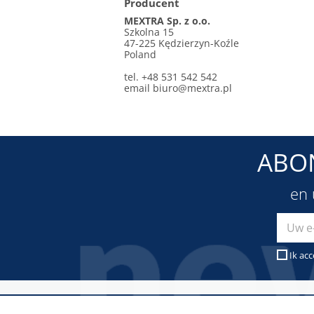
Producent
MEXTRA Sp. z o.o.
Szkolna 15
47-225 Kędzierzyn-Koźle
Poland
tel. +48 531 542 542
email
biuro@mextra.pl
ABO
en 
Ik ac