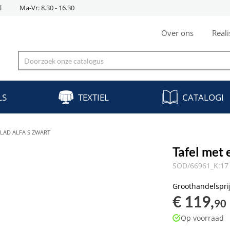
l
Ma-Vr: 8.30 - 16.30
Over ons
Reali
LS
TEXTIEL
CATALOGI
LAD ALFA S ZWART
Tafel met
SOD/66961_K:17 
Groothandelspri
€ 119,
90
Op voorraad