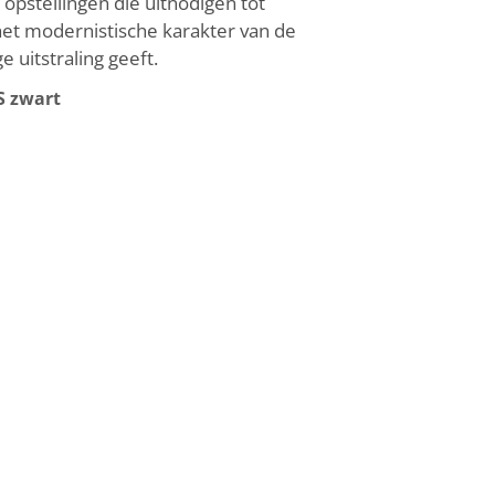
pstellingen die uitnodigen tot
het modernistische karakter van de
 uitstraling geeft.
S zwart