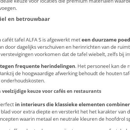
 ideale keuze voor locaties die premium materialen waarder
evoegen.
abiel en betrouwbaar
 cafét tafel ALFA S is afgewerkt met
een duurzame poed
n door dagelijks verschuiven en herinrichten van de ruimt
ra verstevigingen voorkomen dat de tafel wiebelt, zelfs bij i
 tegen frequente herindelingen
. Het personeel kan de 
. Dankzij de hoogwaardige afwerking behoudt de houten tafe
ere onderhoudskosten.
n veelzijdige keuze voor cafés en restaurants
perfect
in interieurs die klassieke elementen combine
 blad voor extra diepte en versterkt het het karakter van d
oncepten waarin metaal en neutrale kleuren de hoofdrol s