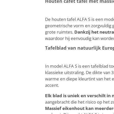
Houten cafét tafel met massi
De houten tafel ALFA S is een model
geometrische vorm en zorgvuldig ge
grote ruimtes.
Dankzij het neutr
waardoor hij eenvoudig kan worden 
Tafelblad van natuurlijk Euro
In model ALFA S is een tafelblad t
klassieke uitstraling. De dikte va
warme en diepe kleurtint van het ei
accent.
Elk blad is uniek en verschilt in
aangebracht die het risico op het
Massief eikenhout kan meerder