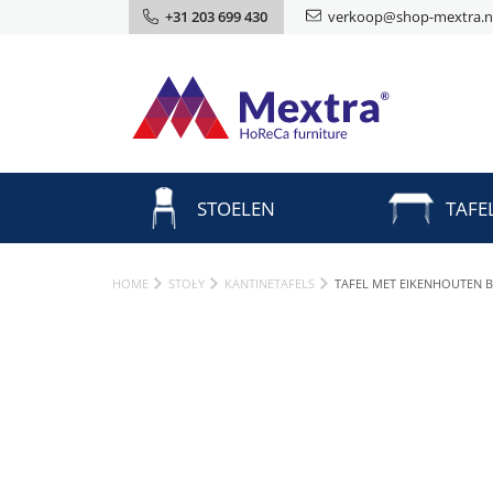
+31 203 699 430
verkoop@shop-mextra.n
STOELEN
TAFE
HOME
STOŁY
KANTINETAFELS
TAFEL MET EIKENHOUTEN B