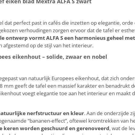
ef eiken blad Mextra ALFA S zwart
 dat perfect past in cafés die inzetten op elegantie, orde
kozen verhoudingen zorgen ervoor dat de tafel er esthetis
ale ontwerp vormt ALFA S een harmonieus geheel met 
afgestemd op de stijl van het interieur.
pees eikenhout – solide, zwaar en nobel
oegepast van natuurlijk Europees eikenhout, dat zich onde
n 38 mm geeft de tafel een massief karakter en benadrukt d
kenhout voegt elegantie toe aan het interieur en maakt de
 natuurlijke nerfstructuur en kleur
. Aan de onderzijde z
 zogenaamde “bananen-effect”, oftewel kromtrekken van he
e keren worden geschuurd en gerenoveerd
, wat de le