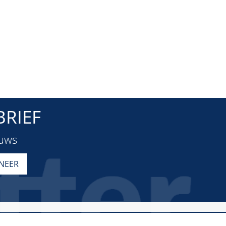
RIEF
euws