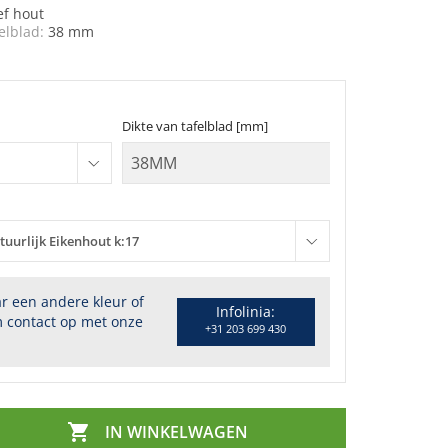
ef hout
elblad:
38 mm
Dikte van tafelblad [mm]
tuurlijk Eikenhout k:17
r een andere kleur of
Infolinia:
 contact op met onze
+31 203 699 430

IN WINKELWAGEN