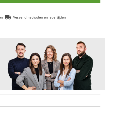
en
Verzendmethoden en levertijden