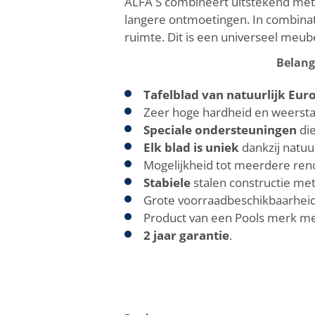
ALFA S combineert uitstekend met 
langere ontmoetingen. In combinat
ruimte. Dit is een universeel meube
Belang
Tafelblad van natuurlijk Eur
Zeer hoge hardheid en weerstan
Speciale ondersteuningen
die
Elk blad is uniek
dankzij natuur
Mogelijkheid tot meerdere ren
Stabiele
stalen constructie me
Grote voorraadbeschikbaarhei
Product van een Pools merk met
2 jaar garantie
.