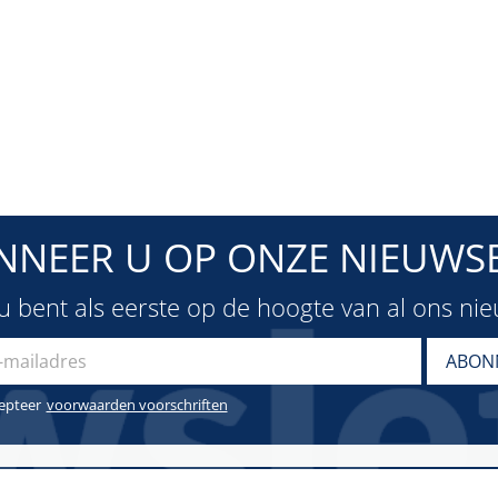
NNEER U OP ONZE NIEUWSB
u bent als eerste op de hoogte van al ons ni
cepteer
voorwaarden voorschriften