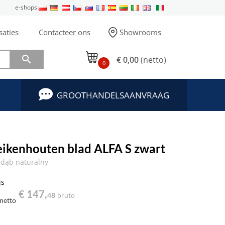
e-shops:
saties
Contacteer ons
Showrooms

€ 0,00
(netto)
0
GROOTHANDELSAANVRAAG
 eikenhouten blad ALFA S zwart
dąb naturalny
js
€ 147,
48
bruto
netto