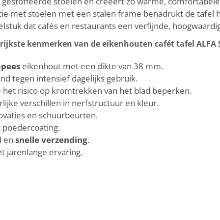
gestoffeerde stoelen en creëert zo warme, comfortabele o
ie met stoelen met een stalen frame benadrukt de tafel 
lstuk dat cafés en restaurants een verfijnde, hoogwaardige
rijkste kenmerken van de eikenhouten cafét tafel ALFA 
opees
eikenhout met een dikte van 38 mm.
d tegen intensief dagelijks gebruik.
 het risico op kromtrekken van het blad beperken.
lijke verschillen in nerfstructuur en kleur.
ovaties en schuurbeurten.
t poedercoating.
d en
snelle verzending
.
 jarenlange ervaring.