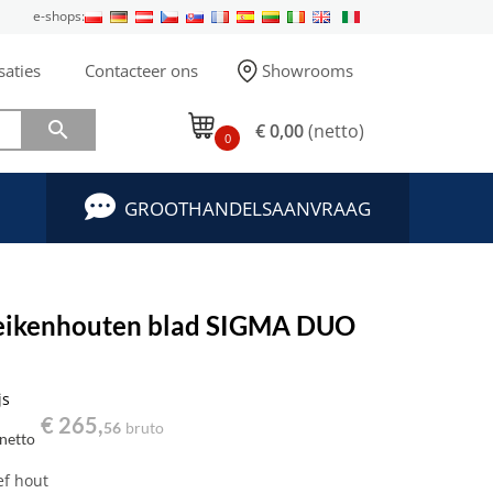
e-shops:
saties
Contacteer ons
Showrooms

€ 0,00
(netto)
0
GROOTHANDELSAANVRAAG
 eikenhouten blad SIGMA DUO
js
€ 265,
56
bruto
netto
ef hout