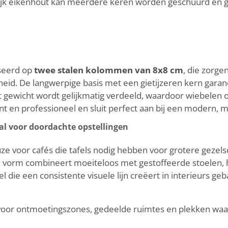
rlijk eikenhout kan meerdere keren worden geschuurd en 
aseerd op
twee stalen kolommen van 8x8 cm
, die zorge
d. De langwerpige basis met een gietijzeren kern garandee
gewicht wordt gelijkmatig verdeeld, waardoor wiebelen of
 en professioneel en sluit perfect aan bij een modern, mi
al voor doordachte opstellingen
e voor cafés die tafels nodig hebben voor grotere gezels
de vorm combineert moeiteloos met gestoffeerde stoelen
fel die een consistente visuele lijn creëert in interieurs 
oor ontmoetingszones, gedeelde ruimtes en plekken waar 