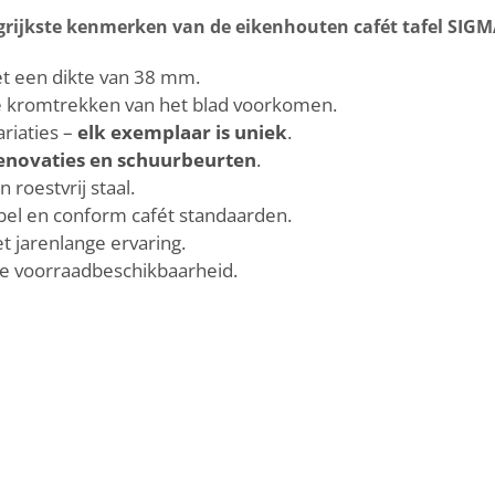
grijkste kenmerken van de eikenhouten cafét tafel SIG
 een dikte van 38 mm.
 kromtrekken van het blad voorkomen.
riaties –
elk exemplaar is uniek
.
enovaties en schuurbeurten
.
oestvrij staal.
el en conform cafét standaarden.
 jarenlange ervaring.
e voorraadbeschikbaarheid.