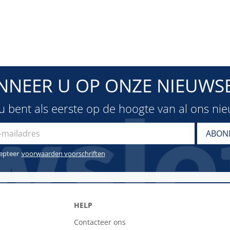
NNEER U OP ONZE NIEUWSB
u bent als eerste op de hoogte van al ons ni
cepteer
voorwaarden voorschriften
HELP
Contacteer ons