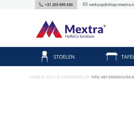
+31 203 699 430
verkoop@shop-mextra.n
STOELEN
TAFE
HOME
STOŁY
KANTINETAFELS
TAFEL MET EIKENHOUTEN 