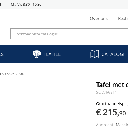
l
Ma-Vr: 8.30 - 16.30
Over ons
Reali
LS
TEXTIEL
CATALOGI
BLAD SIGMA DUO
Tafel met
SOD/66811
Groothandelspri
€ 215,
90
Aanrecht:
Massi