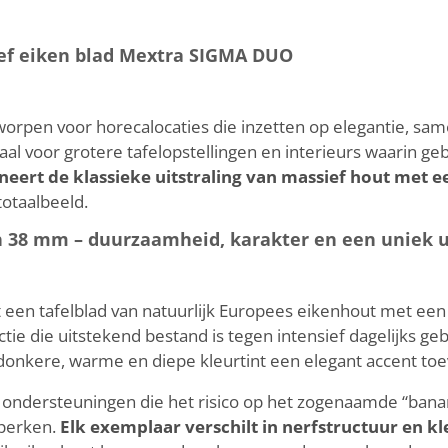
ief eiken blad Mextra SIGMA DUO
orpen voor horecalocaties die inzetten op elegantie, sa
aal voor grotere tafelopstellingen en interieurs waarin ge
ert de klassieke uitstraling van massief hout met 
otaalbeeld.
 38 mm – duurzaamheid, karakter en een uniek ui
een tafelblad van natuurlijk Europees eikenhout met een 
ie die uitstekend bestand is tegen intensief dagelijks ge
e donkere, warme en diepe kleurtint een elegant accent toe
e ondersteuningen die het risico op het zogenaamde “banan
eperken.
Elk exemplaar verschilt in nerfstructuur en kl