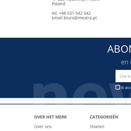
Poland
tel. +48 531 542 542
email
biuro@mextra.pl
ABO
en 
Ik ac
OVER HET MERK
CATEGORIEËN
Over ons
Stoelen