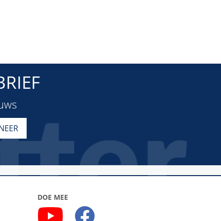
RIEF
euws
DOE MEE