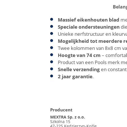
Belan
Massief eikenhouten blad
met
Speciale ondersteuningen
die
Unieke nerfstructuur en kleurva
Mogelijkheid tot meerdere r
Twee kolommen van 8x8 cm van r
Hoogte van 74 cm
– comfortab
Product van een Pools merk met
Snelle verzending
en constant
2 jaar garantie
.
Producent
MEXTRA Sp. z o.o.
Szkolna 15
47-225 Kędzierzyn-Koźle