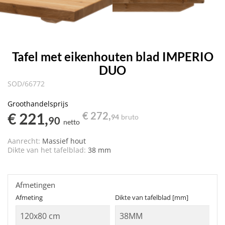
Tafel met eikenhouten blad IMPERIO
DUO
SOD/66772
Groothandelsprijs
€ 221,
€ 272,
94
bruto
90
netto
Aanrecht:
Massief hout
Dikte van het tafelblad:
38 mm
Afmetingen
Afmeting
Dikte van tafelblad [mm]