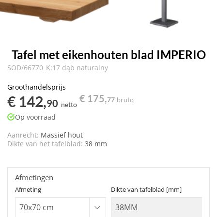
Tafel met eikenhouten blad IMPERIO
SOD/66770_K:17 dąb naturalny
Groothandelsprijs
€ 142,
€ 175,
77
bruto
90
netto
Op voorraad
Aanrecht:
Massief hout
Dikte van het tafelblad:
38 mm
Afmetingen
Afmeting
Dikte van tafelblad [mm]