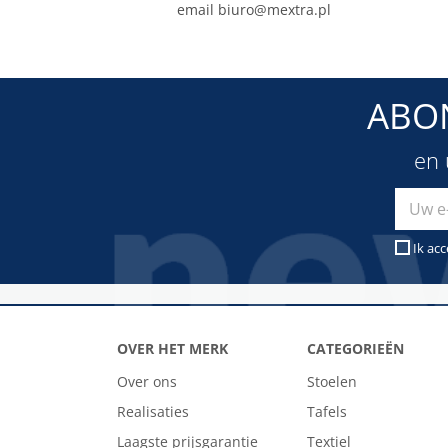
email
biuro@mextra.pl
ABO
en 
Ik ac
OVER HET MERK
CATEGORIEËN
Over ons
Stoelen
Realisaties
Tafels
Laagste prijsgarantie
Textiel