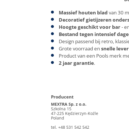
Massief houten blad
van 30 m
Decoratief gietijzeren onders
Hoogte geschikt voor bar
- e
Bestand tegen intensief dage
Design passend bij retro, klassi
Grote voorraad en
snelle leve
Product van een Pools merk met
2 jaar garantie
.
Producent
MEXTRA Sp. z o.o.
Szkolna 15
47-225 Kędzierzyn-Koźle
Poland
tel. +48 531 542 542