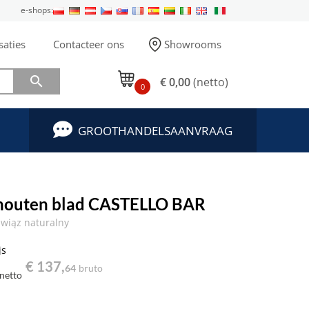
e-shops:
saties
Contacteer ons
Showrooms

€ 0,00
(netto)
0
GROOTHANDELSAANVRAAG
 houten blad CASTELLO BAR
wiąz naturalny
js
€ 137,
64
bruto
netto