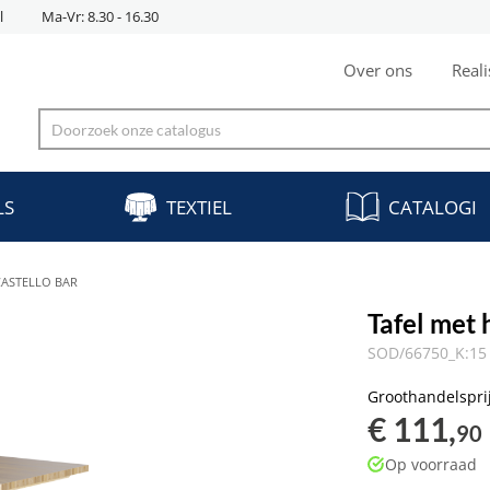
l
Ma-Vr: 8.30 - 16.30
Over ons
Reali
LS
TEXTIEL
CATALOGI
CASTELLO BAR
Tafel met
SOD/66750_K:15 
Groothandelspri
€ 111,
90
Op voorraad