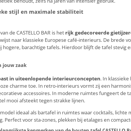
hetiek behoudt, zelfs na jaren van intensief gebruik.
eke stijl en maximale stabiliteit
van de CASTELLO BAR is het
rijk gedecoreerde gietijze
wijst naar klassieke Europese café-interieurs. De brede v
 bij hogere, barachtige tafels. Hierdoor blijft de tafel stevig
n jouw zaak
ast in uiteenlopende interieurconcepten
. In klassieke
ijdloze charme toe. In retro-interieurs vormt zij een harm
ecoratieve accessoires. In moderne ruimtes fungeert de tafe
tel mooi afsteekt tegen strakke lijnen.
model ideaal als bartafel in ruimtes waar cocktails, lichte
g. Perfect voor sta-zones, plekken bij etalages en compac
langrijkste kenmerken van de houten tafel CASTELLO 