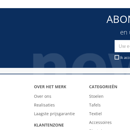
ABO
en 
Ik ac
OVER HET MERK
CATEGORIEËN
Over ons
Stoelen
Realisaties
Tafels
Laagste prijsgarantie
Textiel
Accessoires
KLANTENZONE