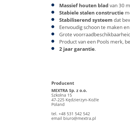
Massief houten blad
van 30 m
Stabiele stalen constructie
me
Stabiliserend systeem
dat bew
Eenvoudig schoon te maken en g
Grote voorraadbeschikbaarhei
Product van een Pools merk, be
2 jaar garantie
.
Producent
MEXTRA Sp. z o.o.
Szkolna 15
47-225 Kędzierzyn-Koźle
Poland
tel. +48 531 542 542
email
biuro@mextra.pl