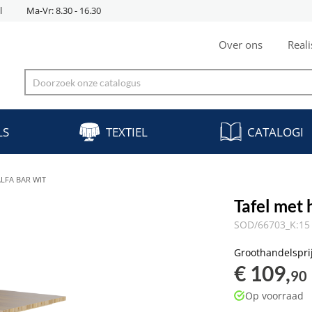
l
Ma-Vr: 8.30 - 16.30
Over ons
Reali
LS
TEXTIEL
CATALOGI
LFA BAR WIT
Tafel met
SOD/66703_K:15 
Groothandelspri
€ 109,
90
Op voorraad