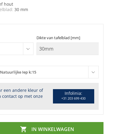
ef hout
elblad:
30 mm
Dikte van tafelblad [mm]
Natuurlijke Iep k:15
r een andere kleur of
Infolinia:
 contact op met onze
+31 203 699 430

IN WINKELWAGEN