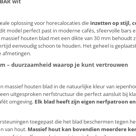
 BAR wit
eale oplossing voor horecalocaties die
inzetten op stijl
it model perfect past in moderne cafés, sfeervolle bars e
massief houten blad met een dikte van 30 mm behoudt zi
kertijd eenvoudig schoon te houden. Het geheel is geplaats
e afmetingen.
mm – duurzaamheid waarop je kunt vertrouwen
 massief houten blad in de natuurlijke kleur van iepenho
en uitgesproken nerfstructuur die perfect aansluit bij kl
afét omgeving.
Elk blad heeft zijn eigen nerfpatroon en
ndersteuningen toegepast die het blad beschermen tegen h
en van hout.
Massief hout kan bovendien meerdere ke