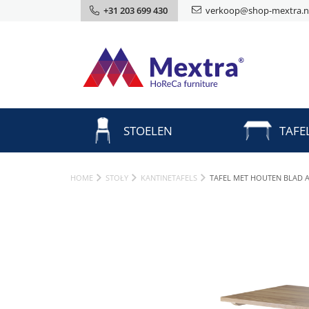
+31 203 699 430
verkoop@shop-mextra.n
STOELEN
TAFE
HOME
STOŁY
KANTINETAFELS
TAFEL MET HOUTEN BLAD A