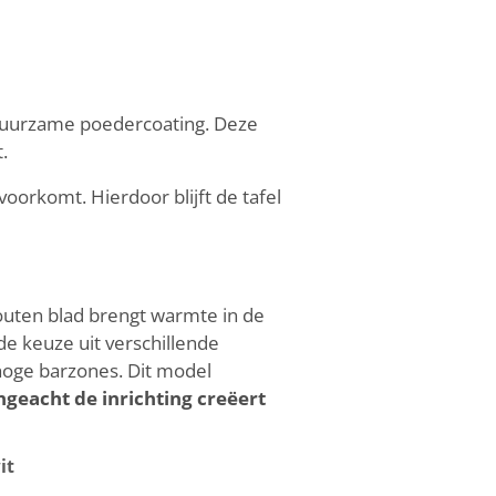
 duurzame poedercoating. Deze
.
oorkomt. Hierdoor blijft de tafel
houten blad brengt warmte in de
e keuze uit verschillende
hoge barzones. Dit model
geacht de inrichting creëert
it