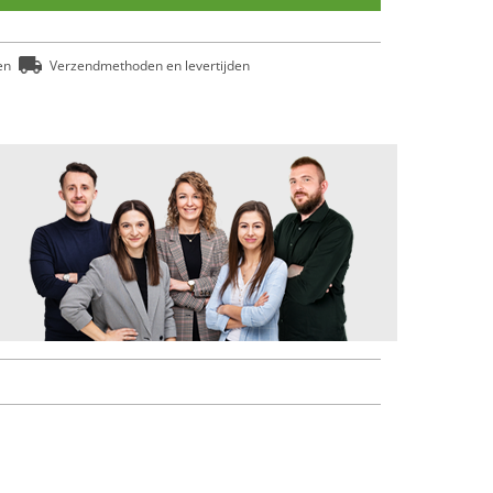
en
Verzendmethoden en levertijden