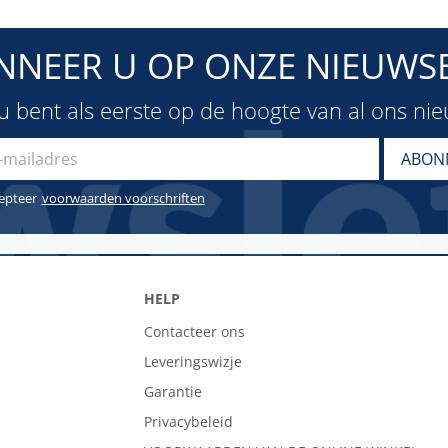
NNEER U OP ONZE NIEUWSB
u bent als eerste op de hoogte van al ons ni
cepteer
voorwaarden voorschriften
HELP
Contacteer ons
Leveringswizje
Garantie
Privacybeleid