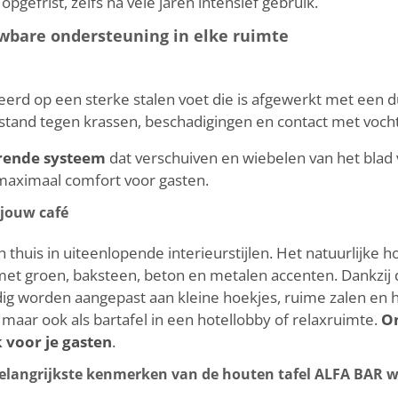
pgefrist, zelfs na vele jaren intensief gebruik.
uwbare ondersteuning in elke ruimte
eerd op een sterke stalen voet die is afgewerkt met een
stand tegen krassen, beschadigingen en contact met vocht
erende systeem
dat verschuiven en wiebelen van het blad v
j maximaal comfort voor gasten.
 jouw café
 thuis in uiteenlopende interieurstijlen. Het natuurlijke 
et groen, baksteen, beton en metalen accenten. Dankzij d
ig worden aangepast aan kleine hoekjes, ruime zalen en 
, maar ook als bartafel in een hotellobby of relaxruimte.
On
 voor je gasten
.
elangrijkste kenmerken van de houten tafel ALFA BAR w