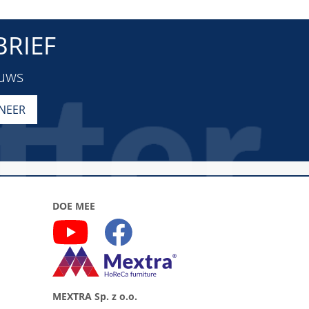
RIEF
euws
DOE MEE
MEXTRA Sp. z o.o.