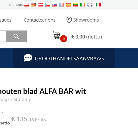
e-shops:
saties
Contacteer ons
Showrooms

€ 0,00
(netto)
0
GROOTHANDELSAANVRAAG
 houten blad ALFA BAR wit
wiąz naturalny
js
€ 135,
18
bruto
netto