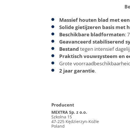
Be
Massief houten blad met een
Solide gietijzeren basis met h
Beschikbare bladformaten
: 
Geavanceerd stabiliserend s
Bestand
tegen intensief dagelij
Praktisch vouwsysteem en 
Grote voorraadbeschikbaarhei
2 jaar garantie
.
Producent
MEXTRA Sp. z o.o.
Szkolna 15
47-225 Kędzierzyn-Koźle
Poland