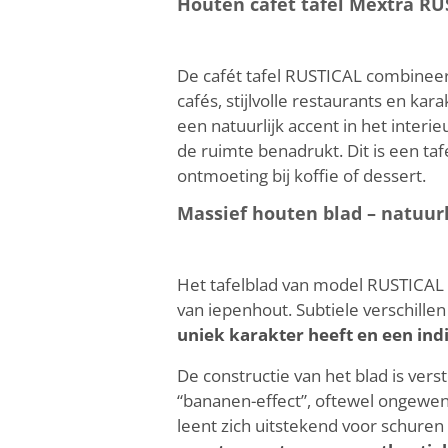
Houten cafét tafel Mextra RU
De cafét tafel RUSTICAL combineert
cafés, stijlvolle restaurants en kara
een natuurlijk accent in het interie
de ruimte benadrukt. Dit is een ta
ontmoeting bij koffie of dessert.
Massief houten blad – natuur
Het tafelblad van model RUSTICAL i
van iepenhout. Subtiele verschillen 
uniek karakter heeft en een indi
De constructie van het blad is ve
“bananen-effect”, oftewel ongewe
leent zich uitstekend voor schuren