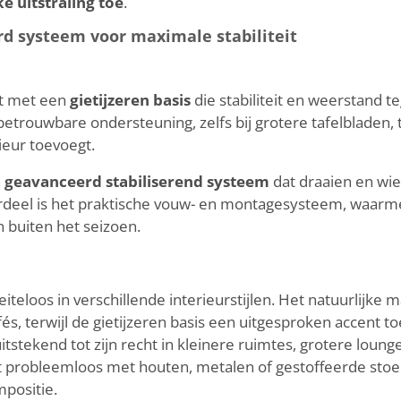
 uitstraling toe
.
rd systeem voor maximale stabiliteit
st met een
gietijzeren basis
die stabiliteit en weerstand t
betrouwbare ondersteuning, zelfs bij grotere tafelbladen,
ieur toevoegt.
n
geavanceerd stabiliserend systeem
dat draaien en wie
oordeel is het praktische vouw- en montagesysteem, waarmee
buiten het seizoen.
teloos in verschillende interieurstijlen. Het natuurlijke
fés, terwijl de gietijzeren basis een uitgesproken accent t
tstekend tot zijn recht in kleinere ruimtes, grotere loung
 probleemloos met houten, metalen of gestoffeerde stoel
mpositie.