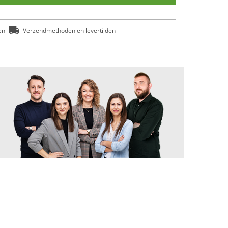
en
Verzendmethoden en levertijden