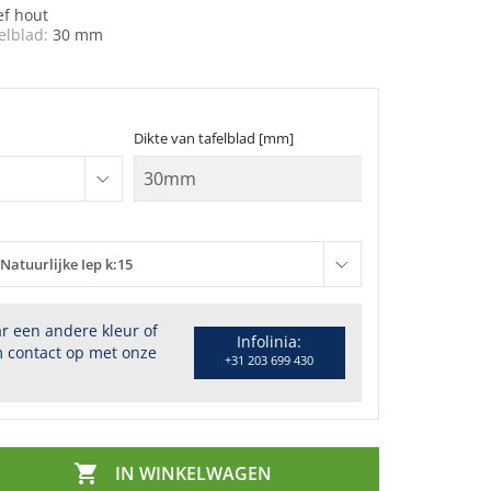
ef hout
elblad:
30 mm
Dikte van tafelblad [mm]
Natuurlijke Iep k:15
r een andere kleur of
Infolinia:
 contact op met onze
+31 203 699 430

IN WINKELWAGEN