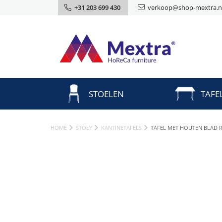
+31 203 699 430
verkoop@shop-mextra.n
STOELEN
TAFE
HOME
STOŁY
KANTINETAFELS
TAFEL MET HOUTEN BLAD 