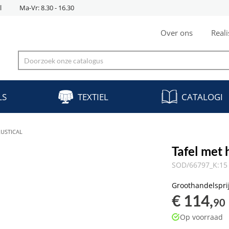
l
Ma-Vr: 8.30 - 16.30
Over ons
Reali
LS
TEXTIEL
CATALOGI
RUSTICAL
Tafel met
SOD/66797_K:15 
Groothandelspri
€ 114,
90
Op voorraad