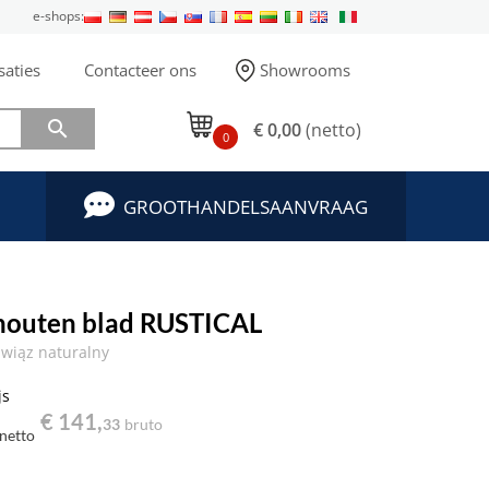
e-shops:
saties
Contacteer ons
Showrooms

€ 0,00
(netto)
0
GROOTHANDELSAANVRAAG
 houten blad RUSTICAL
wiąz naturalny
js
€ 141,
33
bruto
netto