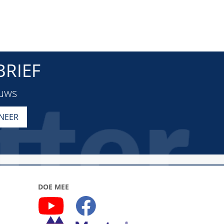
RIEF
euws
DOE MEE