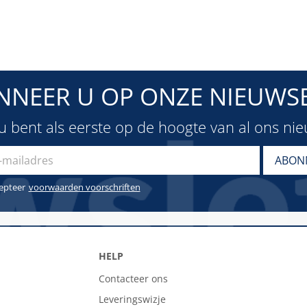
NNEER U OP ONZE NIEUWSB
u bent als eerste op de hoogte van al ons ni
cepteer
voorwaarden voorschriften
HELP
Contacteer ons
Leveringswizje