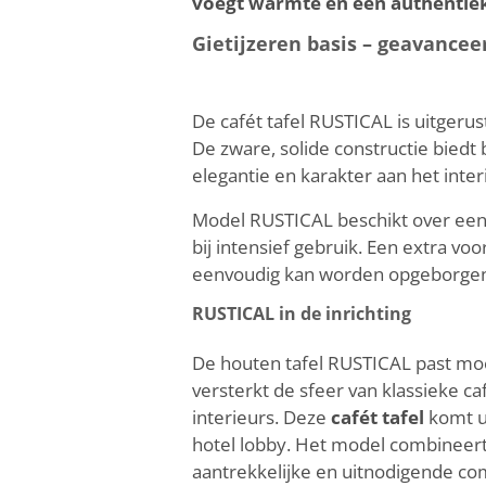
voegt warmte en een authentieke
Gietijzeren basis – geavancee
De cafét tafel RUSTICAL is uitgeru
De zware, solide constructie biedt 
elegantie en karakter aan het inter
Model RUSTICAL beschikt over ee
bij intensief gebruik. Een extra v
eenvoudig kan worden opgeborgen 
RUSTICAL in de inrichting
De houten tafel RUSTICAL past moei
versterkt de sfeer van klassieke ca
interieurs. Deze
cafét tafel
komt ui
hotel lobby. Het model combineert
aantrekkelijke en uitnodigende co