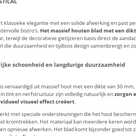
STICAL
 klassieke elegantie met een solide afwerking en past perf
ktervolle bistro’s.
Het massief houten blad met een dik
ur, terwijl de decoratieve gietijzeren basis direct de aand
fel die duurzaamheid en tijdloos design samenbrengt en zo
lijke schoonheid en langdurige duurzaamheid
s vervaardigd uit massief hout met een dikte van 30 mm, a
in tint en nerfstructuur zijn volledig natuurlijk en
zorgen e
vidueel visueel effect creëert
.
rsterkt met speciale ondersteuningen die het hout besch
nst kromtrekken. Het materiaal kan meerdere keren word
 en opnieuw afwerken. Het blad komt bijzonder goed tot zij