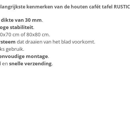
langrijkste kenmerken van de houten cafét tafel RUSTI
 dikte van 30 mm
.
oge stabiliteit
.
70x70 cm of 80x80 cm.
ysteem
dat draaien van het blad voorkomt.
ks gebruik.
eenvoudige montage
.
d en
snelle verzending
.