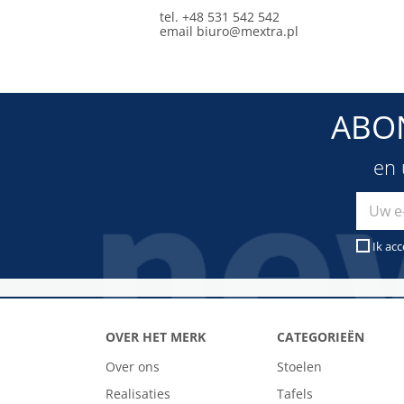
tel. +48 531 542 542
email
biuro@mextra.pl
ABO
en 
Ik ac
OVER HET MERK
CATEGORIEËN
Over ons
Stoelen
Realisaties
Tafels