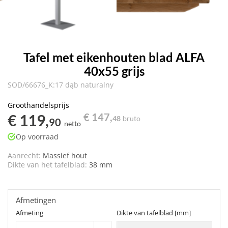
Tafel met eikenhouten blad ALFA
40x55 grijs
SOD/66676_K:17 dąb naturalny
Groothandelsprijs
€ 119,
€ 147,
48
bruto
90
netto
Op voorraad
Aanrecht:
Massief hout
Dikte van het tafelblad:
38 mm
Afmetingen
Afmeting
Dikte van tafelblad [mm]