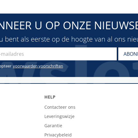
NNEER U OP ONZE NIEUWSB
u bent als eerste op de hoogte van al ons ni
cepteer
voorwaarden voorschriften
HELP
Contacteer ons
Leveringswizje
Garantie
Privacybeleid