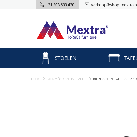
+31 203 699 430
verkoop@shop-mextra.n
STOELEN
TAFE
HOME
STOŁY
KANTINETAFELS
BIERGARTEN-TAFEL ALFA S