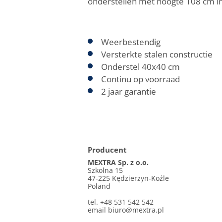
onderstellen met hoogte 108 cm 
Weerbestendig
Versterkte stalen constructie
Onderstel 40x40 cm
Continu op voorraad
2 jaar garantie
Producent
MEXTRA Sp. z o.o.
Szkolna 15
47-225 Kędzierzyn-Koźle
Poland
tel. +48 531 542 542
email
biuro@mextra.pl