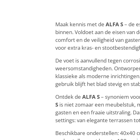
Maak kennis met de
ALFA S
– de e
binnen. Voldoet aan de eisen van de
comfort en de veiligheid van gaste
voor extra kras- en stootbestendig
De voet is aanvullend tegen corros
weersomstandigheden. Ontworpen voor
klassieke als moderne inrichtingen. 
gebruik blijft het blad stevig en st
Ontdek de
ALFA S
– synoniem voor
S
is niet zomaar een meubelstuk, ma
gasten en een fraaie uitstraling. Da
settings: van elegante terrassen t
Beschikbare onderstellen: 40x40 