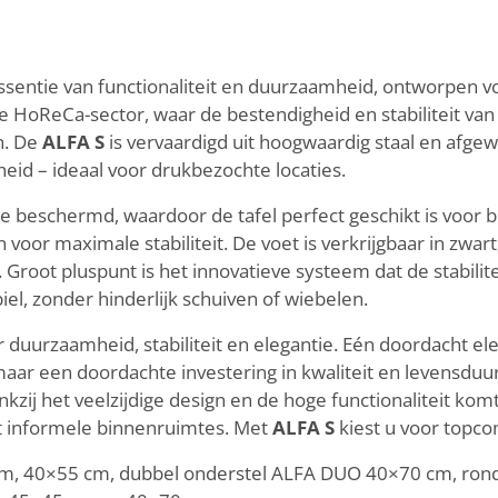
ssentie van functionaliteit en duurzaamheid, ontworpen vo
 HoReCa-sector, waar de bestendigheid en stabiliteit van m
n. De
ALFA S
is vervaardigd uit hoogwaardig staal en afgew
heid – ideaal voor drukbezochte locaties.
ie beschermd, waardoor de tafel perfect geschikt is voor
 maximale stabiliteit. De voet is verkrijgbaar in zwart, w
Groot pluspunt is het innovatieve systeem dat de stabilitei
abiel, zonder hinderlijk schuiven of wiebelen.
 duurzaamheid, stabiliteit en elegantie. Eén doordacht e
ar een doordachte investering in kwaliteit en levensduur,
nkzij het veelzijdige design en de hoge functionaliteit komt
ot informele binnenruimtes. Met
ALFA S
kiest u voor topcom
cm, 40×55 cm, dubbel onderstel ALFA DUO 40×70 cm, rond