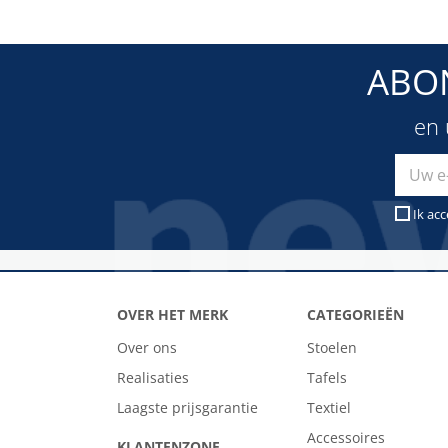
ABO
en 
Ik ac
OVER HET MERK
CATEGORIEËN
Over ons
Stoelen
Realisaties
Tafels
Laagste prijsgarantie
Textiel
Accessoires
KLANTENZONE