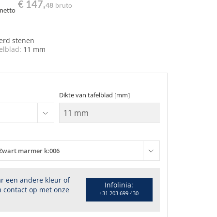
€ 147,
48
bruto
netto
terd stenen
elblad:
11 mm
Dikte van tafelblad [mm]
Zwart marmer k:006
r een andere kleur of
Infolinia:
 contact op met onze
+31 203 699 430