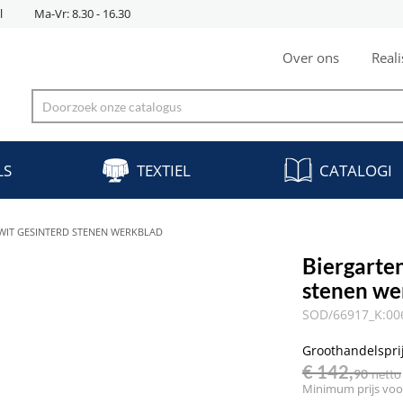
l
Ma-Vr: 8.30 - 16.30
Over ons
Reali
LS
TEXTIEL
CATALOGI
 WIT GESINTERD STENEN WERKBLAD
Biergarten
stenen we
SOD/66917_K:00
Groothandelspri
€ 142,
90
netto
Minimum prijs voor