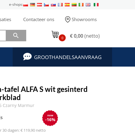
e-shops:
saties
Contacteer ons
Showrooms

€ 0,00
(netto)
0
GROOTHANDELSAANVRAAG
-tafel ALFA S wit gesinterd
rkblad
6 Czarny Marmur
now
js
-16%
 30 dagen: € 119,90 netto